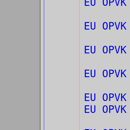
EU OPVK
EU OPV
EU OPVK
EU OPVK
EU OPVK
EU OPVK