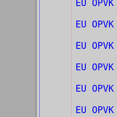
EU OPVK
EU OPVK
EU OPVK
EU OPVK
EU OPVK
EU OPVK