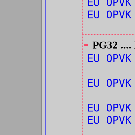
EU OPV
EU OPV
-
PG32 ....
EU OPVK
EU OPVK
EU OPVK
EU OPVK