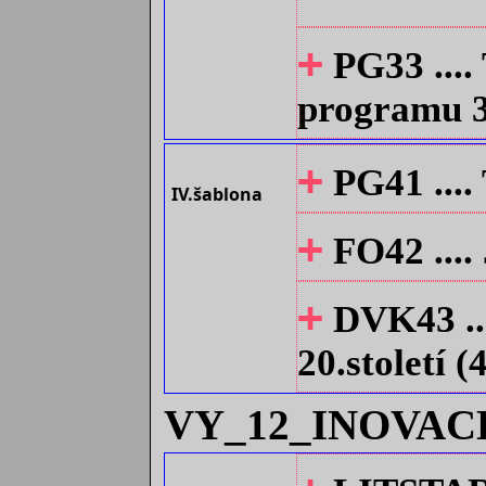
+
PG33 ....
programu
+
PG41 ....
IV.šablona
+
FO42 ....
+
DVK43 ...
20.století (
VY_12_INOVAC