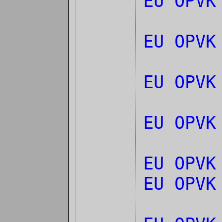
EU OPV
EU OPV
EU OPVK
EU OPVK
EU OPVK
EU OPVK