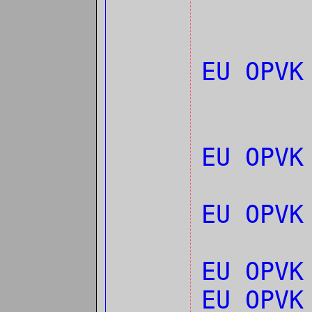
EU OPV
EU OPVK
EU OPV
EU OPVK
EU OPVK