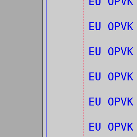
EU OPV
EU OPVK
EU OPV
EU OPV
EU OPV
EU OPVK