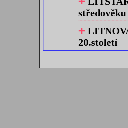
+
LITSTARA 
středověku 
+
LITNOVA .
20.století