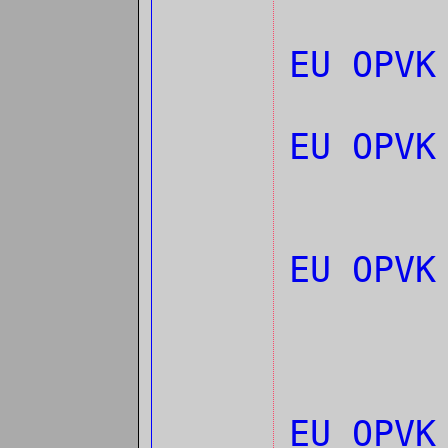
EU OPVK
EU OPV
EU OPV
EU OPV