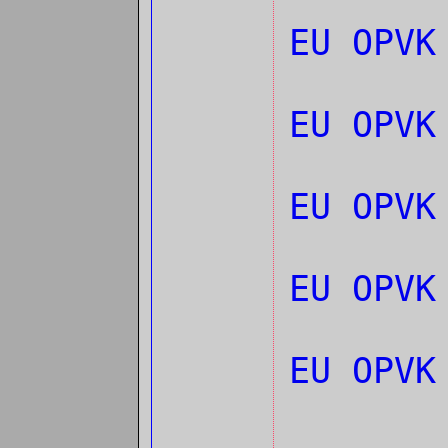
EU OPVK
EU OPVK
EU OPV
EU OPV
EU OPVK