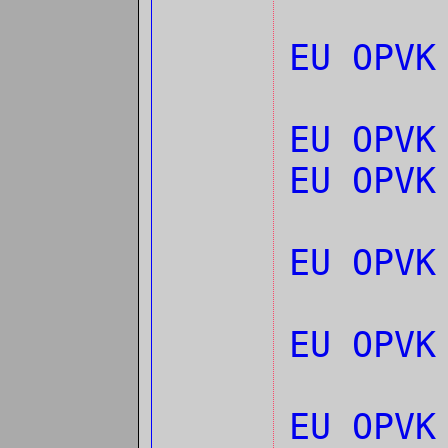
EU OPVK
EU OPVK
EU OPVK
EU OPV
EU OPVK
EU OPV