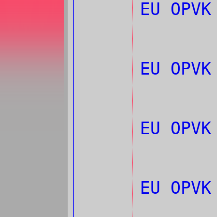
EU OPVK
EU OPVK
EU OPVK
EU OPVK