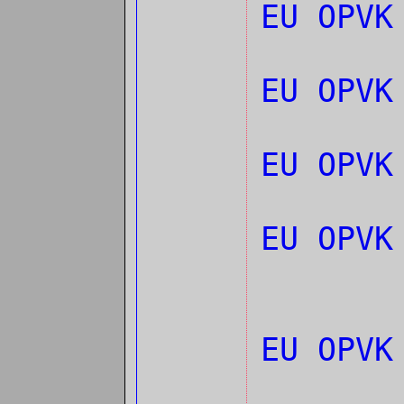
EU OPVK
EU OPVK
EU OPVK
EU OPV
EU OPV