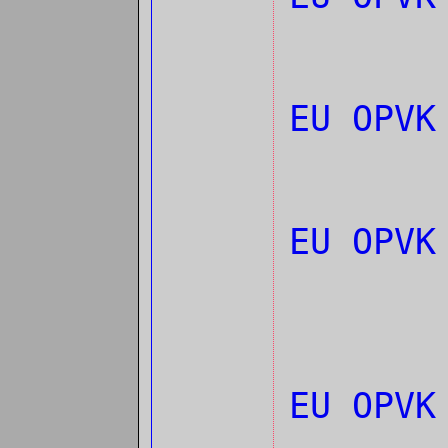
EU OPVK
EU OPV
EU OPVK