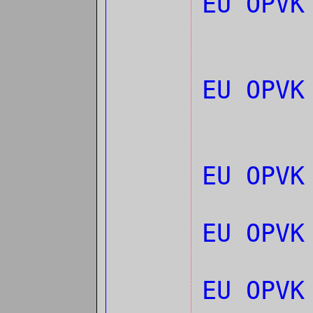
EU OPV
EU OPV
EU OPV
EU OPV
EU OPV