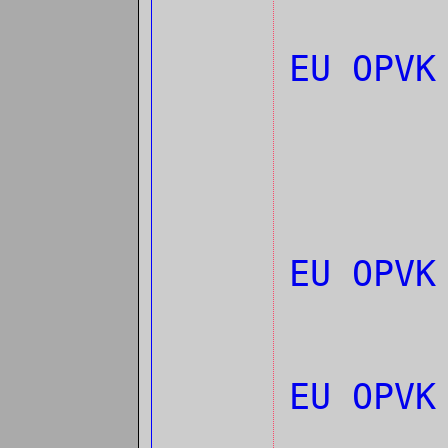
EU OPVK
EU OPVK
EU OPVK