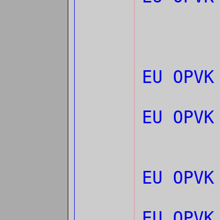
EU OPVK
EU OPVK
EU OPV
EU OPVK