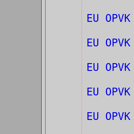
EU OPV
EU OPV
EU OPVK
EU OPVK
EU OPVK