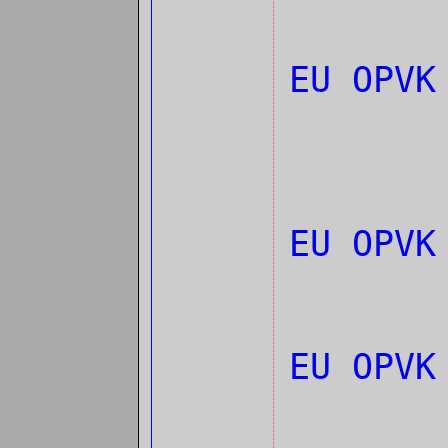
EU OPV
EU OPV
EU OPV