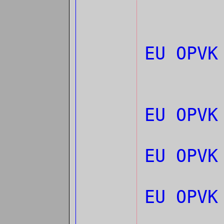
EU OPVK
EU OPVK
EU OPVK
EU OPVK