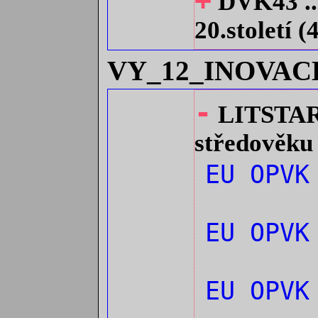
+
DVK43 ...
20.století (
VY_12_INOVAC
-
LITSTARA 
středověku 
EU OPV
EU OPV
EU OPV