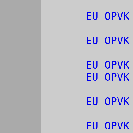
EU OPV
EU OPV
EU OPVK
EU OPV
EU OPV
EU OPVK