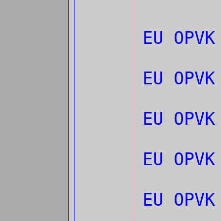
EU OPVK
EU OPVK
EU OPVK
EU OPVK
EU OPVK