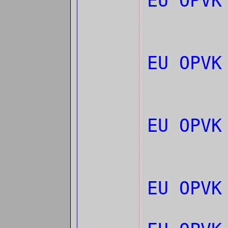
EU OPV
EU OPV
EU OPVK
EU OPVK