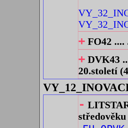
VY_32_INO
VY_32_INO
+
FO42 ....
+
DVK43 ...
20.století (
VY_12_INOVAC
-
LITSTARA 
středověku 