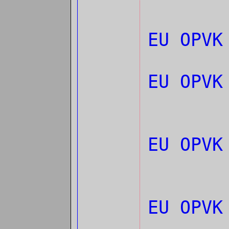
EU OPV
EU OPVK
EU OPVK
EU OPV