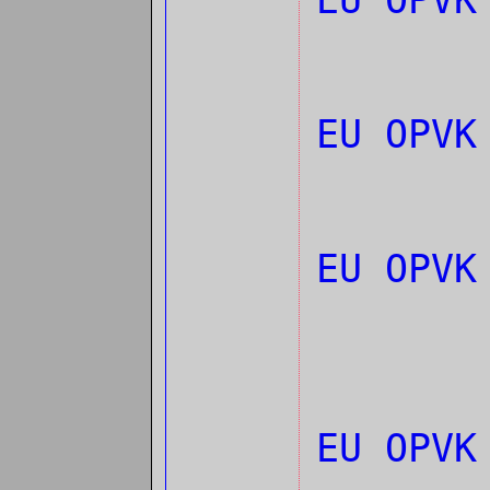
EU OPVK
EU OPVK
EU OPVK