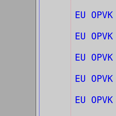
EU OPVK
EU OPVK
EU OPV
EU OPV
EU OPVK