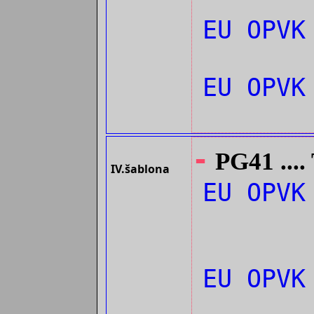
EU OPV
EU OPVK
-
PG41 ....
IV.šablona
EU OPVK
EU OPVK