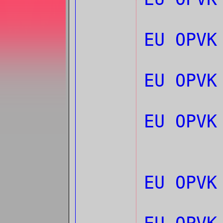
EU OPVK
EU OPVK
EU OPV
EU OPVK