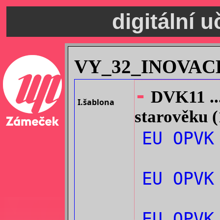
digitální 
VY_32_INOVAC
-
DVK11 ...
I.šablona
starověku (
EU OPVK
EU OPV
EU OPV