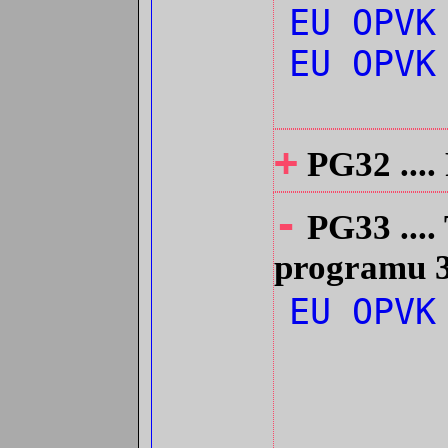
EU OPV
EU OPV
+
PG32 ....
-
PG33 ....
programu
EU OPVK