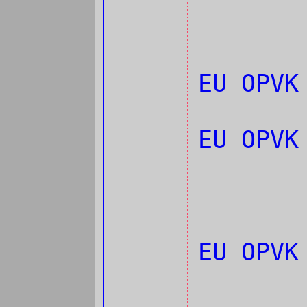
EU OPVK
EU OPVK
EU OPV