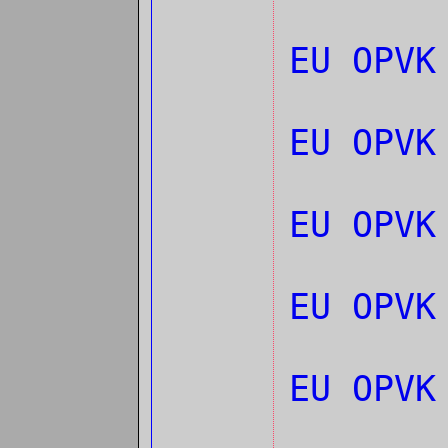
EU OPV
EU OPV
EU OPVK
EU OPVK
EU OPVK