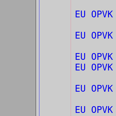
EU OPV
EU OPV
EU OPVK
EU OPV
EU OPV
EU OPVK