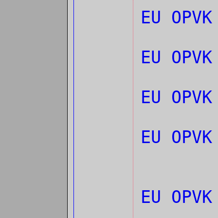
EU OPV
EU OPV
EU OPV
EU OPV
EU OPV