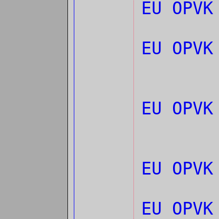
EU OPV
EU OPVK
EU OPVK
EU OPVK
EU OPV