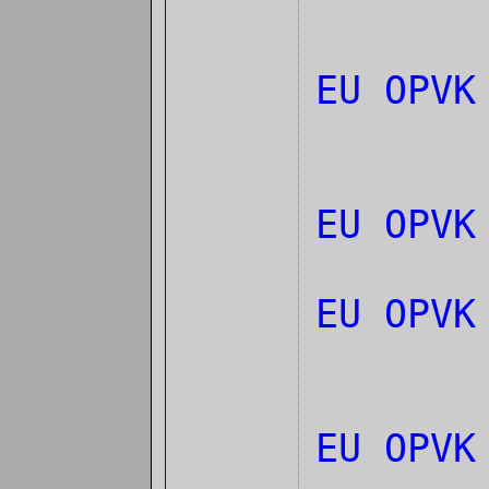
EU OPV
EU OPV
EU OPV
EU OPV