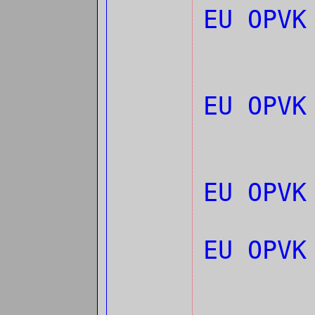
EU OPVK
EU OPVK
EU OPVK
EU OPVK