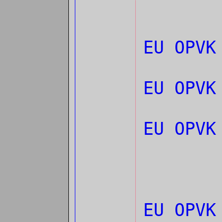
EU OPVK
EU OPVK
EU OPVK
EU OPVK