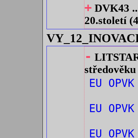
+
DVK43 ...
20.století (
VY_12_INOVAC
-
LITSTARA 
středověku 
EU OPV
EU OPV
EU OPV