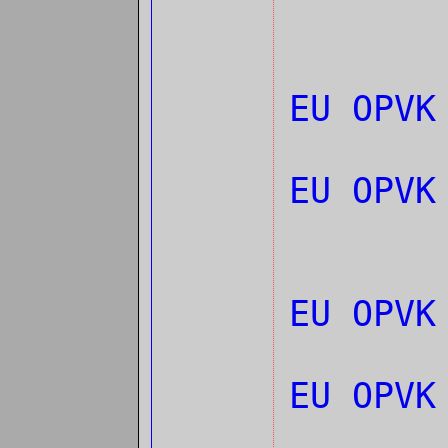
EU OPV
EU OPV
EU OPV
EU OPV