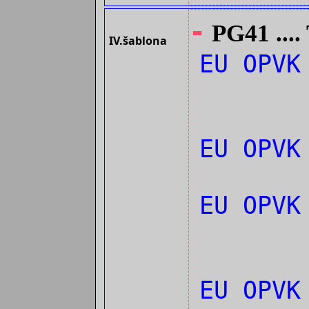
-
PG41 ....
IV.šablona
EU OPVK
EU OPVK
EU OPVK
EU OPVK