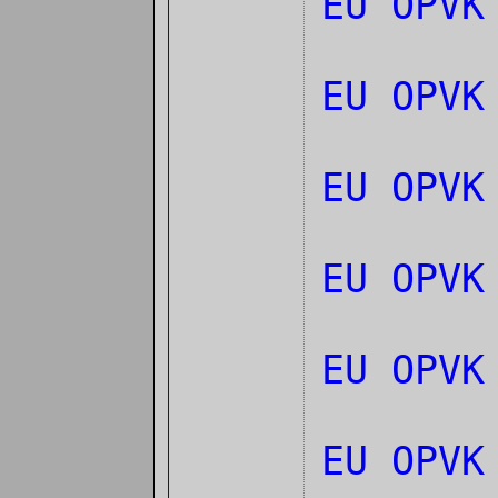
EU OPV
EU OPVK
EU OPV
EU OPV
EU OPV
EU OPVK