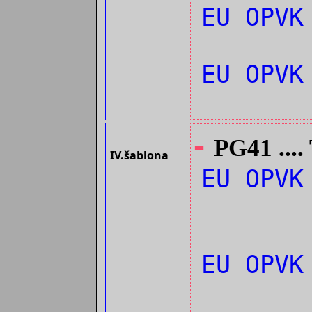
EU OPV
EU OPVK
-
PG41 ....
IV.šablona
EU OPVK
EU OPVK