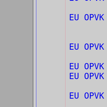
EU OPVK
EU OPV
EU OPVK
EU OPV
EU OPVK