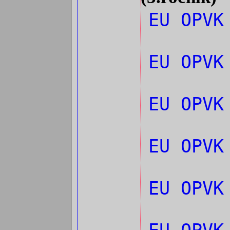
EU OPVK
EU OPVK
EU OPVK
EU OPVK
EU OPV