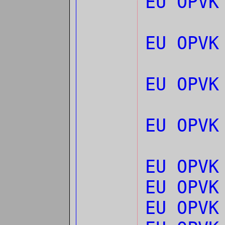
EU OPVK
EU OPVK
EU OPVK
EU OPVK
EU OPVK
EU OPVK
EU OPVK