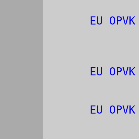
EU OPV
EU OPV
EU OPV