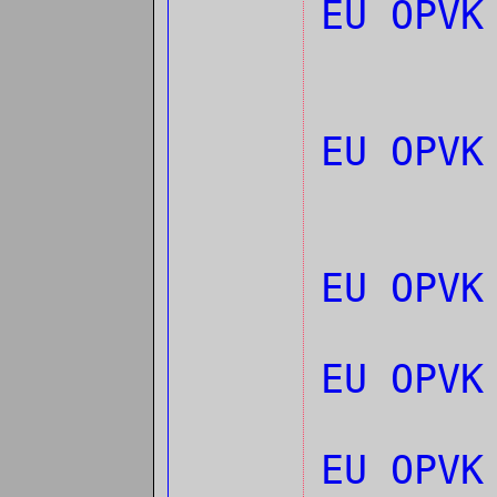
EU OPVK
EU OPVK
EU OPVK
EU OPVK
EU OPVK