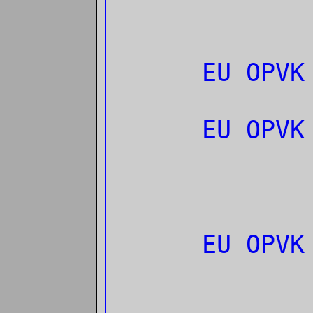
EU OPVK
EU OPVK
EU OPV