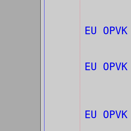
EU OPVK
EU OPVK
EU OPVK