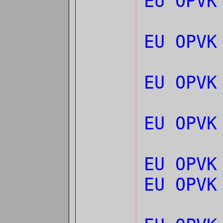
EU OPV
EU OPV
EU OPVK
EU OPVK
EU OPVK
EU OPVK