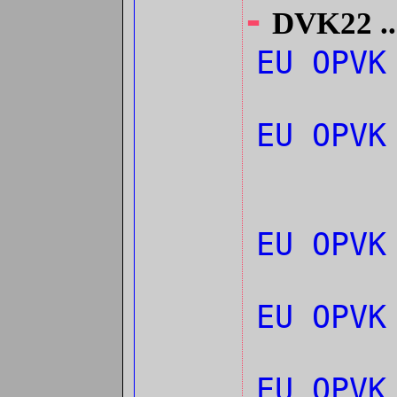
-
DVK22 ...
EU OPV
EU OPV
EU OPVK
EU OPV
EU OPV