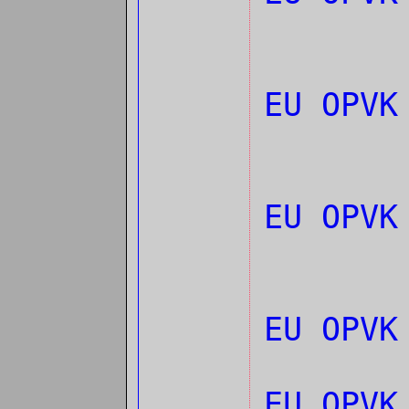
EU OPV
EU OPV
EU OPVK
EU OPV