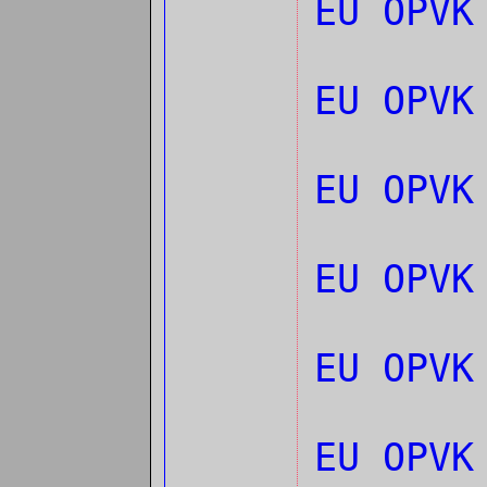
EU OPVK
EU OPVK
EU OPVK
EU OPVK
EU OPV
EU OPVK