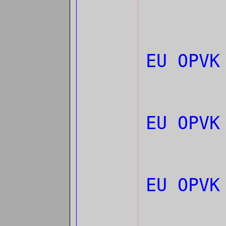
EU OPV
EU OPV
EU OPVK