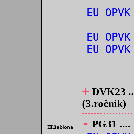
EU OPVK
EU OPVK
EU OPV
+
DVK23 ...
(3.ročník)
-
PG31 ....
III.šablona