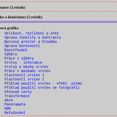
ance (3.ročník)
o a klasicismus (3.ročník)
ová grafika
 Velikost, rozlišení a ořez
 Úprava tonality a kontrastu
 Barvový prostor a hloubka
. Úprava barevnosti
. Doostřování
. Výběry
. Práce s výběry
. Vrstvy - interakce
 Vrstvy a masky vrstev
 Práce s maskami vrstev
. Vlastnosti vrstev 1
. Vlastnosti vrstev 2
 Příklad použití vrstev - efekt. písmo
 Příklad použití vrstev ve fotografii
. Ořezové cesty
. Transformace
. Akce
. Panoramata
. HDR
. Retušování