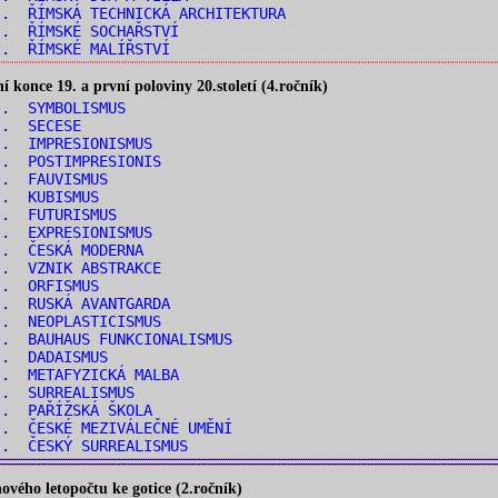
. ŘÍMSKÁ TECHNICKÁ ARCHITEKTURA
.. ŘÍMSKÉ SOCHAŘSTVÍ
.. ŘÍMSKÉ MALÍŘSTVÍ
konce 19. a první poloviny 20.století (4.ročník)
.. SYMBOLISMUS
.. SECESE
.. IMPRESIONISMUS
.. POSTIMPRESIONIS
.. FAUVISMUS
.. KUBISMUS
.. FUTURISMUS
.. EXPRESIONISMUS
.. ČESKÁ MODERNA
.. VZNIK ABSTRAKCE
.. ORFISMUS
.. RUSKÁ AVANTGARDA
.. NEOPLASTICISMUS
. BAUHAUS FUNKCIONALISMUS
.. DADAISMUS
.. METAFYZICKÁ MALBA
.. SURREALISMUS
.. PAŘÍŽSKÁ ŠKOLA
. ČESKÉ MEZIVÁLEČNÉ UMĚNÍ
.. ČESKÝ SURREALISMUS
vého letopočtu ke gotice (2.ročník)