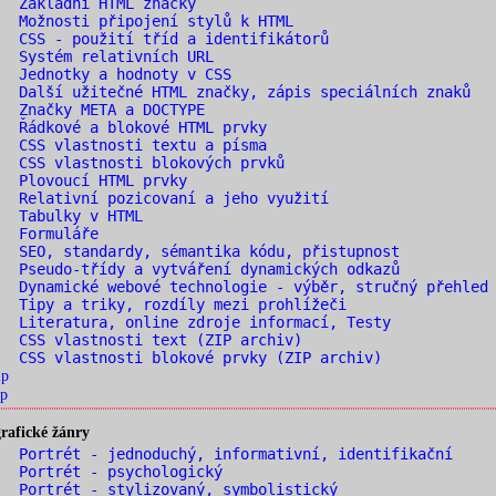
. Základní HTML značky
 Možnosti připojení stylů k HTML
 CSS - použití tříd a identifikátorů
 Systém relativních URL
 Jednotky a hodnoty v CSS
 Další užitečné HTML značky, zápis speciálních znaků
 Značky META a DOCTYPE
 Řádkové a blokové HTML prvky
 CSS vlastnosti textu a písma
 CSS vlastnosti blokových prvků
. Plovoucí HTML prvky
 Relativní pozicovaní a jeho využití
. Tabulky v HTML
. Formuláře
 SEO, standardy, sémantika kódu, přistupnost
 Pseudo-třídy a vytváření dynamických odkazů
 Dynamické webové technologie - výběr, stručný přehled
 Tipy a triky, rozdíly mezi prohlížeči
 Literatura, online zdroje informací, Testy
 CSS vlastnosti text (ZIP archiv)
 CSS vlastnosti blokové prvky (ZIP archiv)
ip
p
rafické žánry
 Portrét - jednoduchý, informativní, identifikační
 Portrét - psychologický
 Portrét - stylizovaný, symbolistický