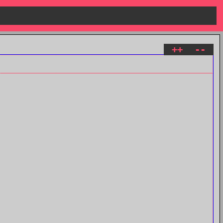
++
--