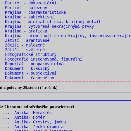
 Portrét - dokumentární
. Portrét - nalezený
 Krajina - charakteristická
 Krajina - subjektivní
 Krajina - minimalistická, krajinný detail
 Krajina - vytvořená nekrajinnými prvky
. Krajina - grafická
 Krajina - promítnutí se do krajiny, inscenovaná kraji
. Zátiší - aranžované
. Zátiší - nalezené
. Zátiší - světelné
 Fotografické struktury
 Fotografie inscenovaná, figurální
 Reportáž - neopakovatelná
. Dokument - klasický
 Dokument - subjektivní
 Dokument - časosběrný
2.poloviny 20.století (4.ročník)
 Literatuta od středověku po osvícenství
1 ... Antika- Héraklés
2 ... Antika- Homér
 ... Antika- Orestés, jména
 ... Antika- řecká dramata