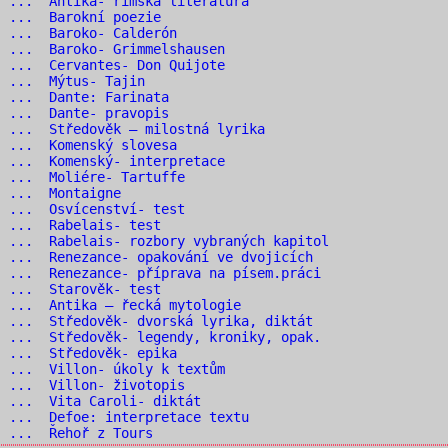
 ... Antika- římská literatura
6 ... Barokní poezie
7 ... Baroko- Calderón
 ... Baroko- Grimmelshausen
 ... Cervantes- Don Quijote
0 ... Mýtus- Tajin
1 ... Dante: Farinata
2 ... Dante- pravopis
 ... Středověk – milostná lyrika
4 ... Komenský slovesa
 ... Komenský- interpretace
 ... Moliére- Tartuffe
7 ... Montaigne
 ... Osvícenství- test
9 ... Rabelais- test
 ... Rabelais- rozbory vybraných kapitol
 ... Renezance- opakování ve dvojicích
 ... Renezance- příprava na písem.práci
3 ... Starověk- test
 ... Antika – řecká mytologie
 ... Středověk- dvorská lyrika, diktát
 ... Středověk- legendy, kroniky, opak.
7 ... Středověk- epika
 ... Villon- úkoly k textům
 ... Villon- životopis
 ... Vita Caroli- diktát
 ... Defoe: interpretace textu
2 ... Řehoř z Tours