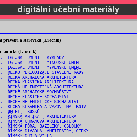
digitální učební materiály
 pravěku a starověku (1.ročník)
 antické (1.ročník)
. EGEJSKÉ UMĚNÍ - KYKLADY
. EGEJSKÉ UMĚNÍ - MINOJSKÉ UMĚNÍ
. EGEJSKÉ UMĚNÍ - MYKÉNSKÉ UMĚNÍ
. ŘECKO PERIODIZACE STAVEBNÍ ŘÁDY
. ŘECKÁ ARCHAICKÁ ARCHITEKTURA
. ŘECKÁ KLASICKÁ ARCHITEKTURA
. ŘECKÁ HELENISTICKÁ ARCHITEKTURA
. ŘECKÉ ARCHAICKÉ SOCHAŘSTVÍ
. ŘECKÉ KLASICKÉ SOCHAŘSTVÍ
. ŘECKÉ HELENISTICKÉ SOCHAŘSTVÍ
. ŘECKÁ KERAMIKA A VÁZOVÉ MALÍŘSTVÍ
.. UMĚNÍ ETRUSKŮ
. ŘÍMSKÁ ANTIKA - ARCHITEKTURA
. ŘÍMSKÁ CHRÁMOVÁ ARCHITEKTURA
. ŘÍMSKÁ FÓRA, BAZILIKY, OBLOUKY
. ŘÍMSKÁ DIVADLA, AMFITEATRY, CIRKY
.. ŘÍMSKÝ DŮM A VILLA