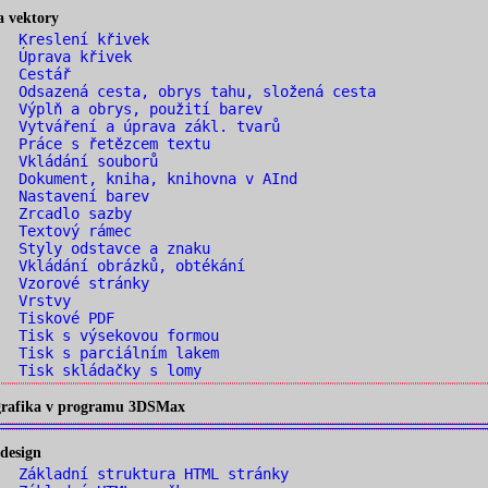
a vektory
. Kreslení křivek
. Úprava křivek
. Cestář
 Odsazená cesta, obrys tahu, složená cesta
 Výplň a obrys, použití barev
 Vytváření a úprava zákl. tvarů
 Práce s řetězcem textu
. Vkládání souborů
 Dokument, kniha, knihovna v AInd
. Nastavení barev
. Zrcadlo sazby
. Textový rámec
 Styly odstavce a znaku
 Vkládání obrázků, obtékání
. Vzorové stránky
. Vrstvy
. Tiskové PDF
 Tisk s výsekovou formou
 Tisk s parciálním lakem
 Tisk skládačky s lomy
 grafika v programu 3DSMax
design
 Základní struktura HTML stránky