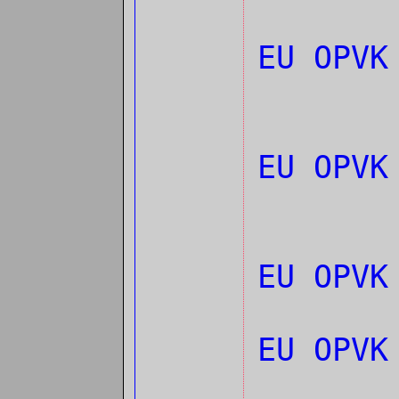
EU OPV
EU OPV
EU OPVK
EU OPV