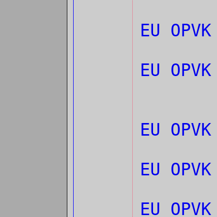
EU OPVK
EU OPVK
EU OPVK
EU OPVK
EU OPVK