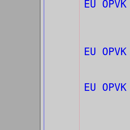
EU OPVK
EU OPVK
EU OPV