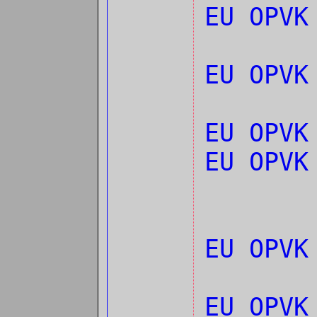
EU OPVK
EU OPVK
EU OPVK
EU OPVK
EU OPVK
EU OPVK