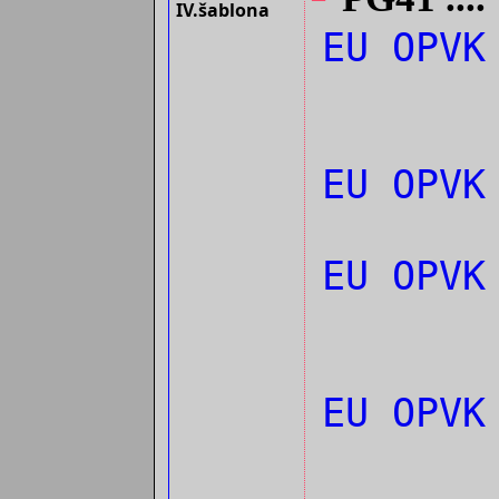
IV.šablona
EU OPVK
EU OPVK
EU OPVK
EU OPVK