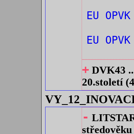
EU OPVK
EU OPVK
+
DVK43 ...
20.století (
VY_12_INOVAC
-
LITSTARA 
středověku 