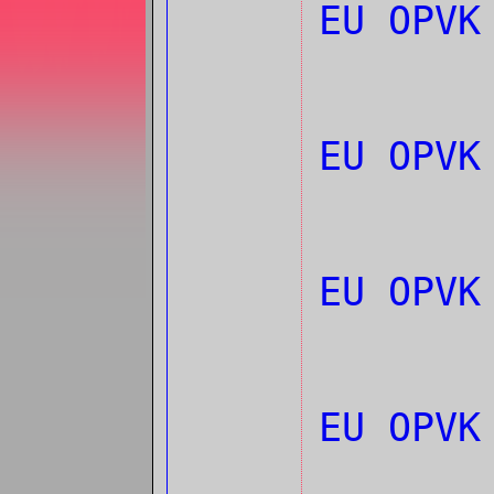
EU OPVK
EU OPVK
EU OPVK
EU OPVK