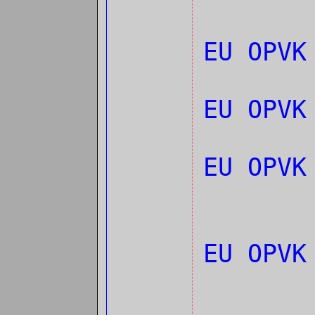
EU OPV
EU OPV
EU OPV
EU OPV