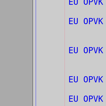
EU OPVK
EU OPV
EU OPV
EU OPVK
EU OPVK