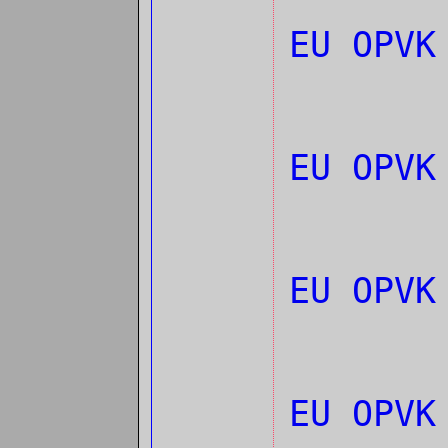
EU OPV
EU OPV
EU OPV
EU OPV