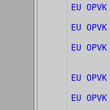
EU OPV
EU OPV
EU OPV
EU OPV
EU OPV