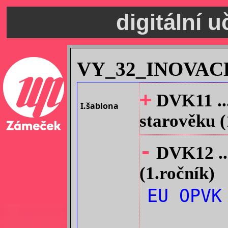
digitální 
VY_32_INOVAC
+
DVK11 ...
I.šablona
starověku (
-
DVK12 ...
(1.ročník)
EU OPVK