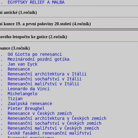
. EGYPTSKÝ RELIÉF A MALBA
 antické (1.ročník)
konce 19. a první poloviny 20.století (4.ročník)
vého letopočtu ke gotice (2.ročník)
ance (3.ročník)
. Od Giotta po renesanci
. Mezinárodní pozdní gotika
.. Jan van Eyck
.. Renesance
. Renesanční architektura v Itálii
. Renesanční sochařství v Itálii
. Renesanční malířství v Itálii
.. Leonardo da Vinci
.. Michelangelo
.. Tizian
.. Zaalpská renesance
.. Pieter Breughel
. Renesance v Českých zemích
. Renesanční architektura v Českých zemích
. Renesanční sochařství v Českých zemích
. Renesanční malířství v Českých zemích
. České fasádní renesanční malířství