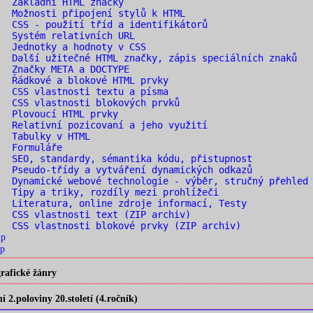
. Základní HTML značky
 Možnosti připojení stylů k HTML
 CSS - použití tříd a identifikátorů
 Systém relativních URL
 Jednotky a hodnoty v CSS
 Další užitečné HTML značky, zápis speciálních znaků
 Značky META a DOCTYPE
 Řádkové a blokové HTML prvky
 CSS vlastnosti textu a písma
 CSS vlastnosti blokových prvků
. Plovoucí HTML prvky
 Relativní pozicovaní a jeho využití
. Tabulky v HTML
. Formuláře
 SEO, standardy, sémantika kódu, přistupnost
 Pseudo-třídy a vytváření dynamických odkazů
 Dynamické webové technologie - výběr, stručný přehled
 Tipy a triky, rozdíly mezi prohlížeči
 Literatura, online zdroje informací, Testy
 CSS vlastnosti text (ZIP archiv)
 CSS vlastnosti blokové prvky (ZIP archiv)
ip
p
rafické žánry
2.poloviny 20.století (4.ročník)