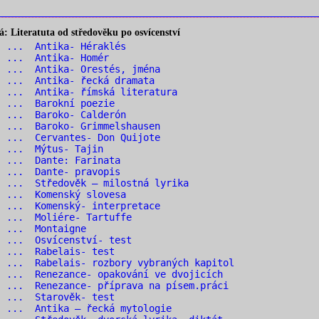
 Literatuta od středověku po osvícenství
1 ... Antika- Héraklés
2 ... Antika- Homér
 ... Antika- Orestés, jména
 ... Antika- řecká dramata
 ... Antika- římská literatura
6 ... Barokní poezie
7 ... Baroko- Calderón
 ... Baroko- Grimmelshausen
 ... Cervantes- Don Quijote
0 ... Mýtus- Tajin
1 ... Dante: Farinata
2 ... Dante- pravopis
 ... Středověk – milostná lyrika
4 ... Komenský slovesa
 ... Komenský- interpretace
 ... Moliére- Tartuffe
7 ... Montaigne
 ... Osvícenství- test
9 ... Rabelais- test
 ... Rabelais- rozbory vybraných kapitol
 ... Renezance- opakování ve dvojicích
 ... Renezance- příprava na písem.práci
3 ... Starověk- test
 ... Antika – řecká mytologie