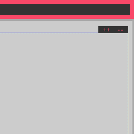
++
--