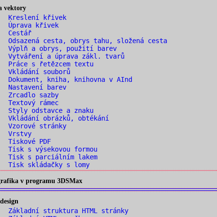
a vektory
. Kreslení křivek
. Úprava křivek
. Cestář
 Odsazená cesta, obrys tahu, složená cesta
 Výplň a obrys, použití barev
 Vytváření a úprava zákl. tvarů
 Práce s řetězcem textu
. Vkládání souborů
 Dokument, kniha, knihovna v AInd
. Nastavení barev
. Zrcadlo sazby
. Textový rámec
 Styly odstavce a znaku
 Vkládání obrázků, obtékání
. Vzorové stránky
. Vrstvy
. Tiskové PDF
 Tisk s výsekovou formou
 Tisk s parciálním lakem
 Tisk skládačky s lomy
 grafika v programu 3DSMax
design
 Základní struktura HTML stránky