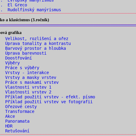
.. Evropský manýrismus
.. El Greco
. Rudolfínský manýrismus
o a klasicismus (3.ročník)
ová grafika
 Velikost, rozlišení a ořez
 Úprava tonality a kontrastu
 Barvový prostor a hloubka
. Úprava barevnosti
. Doostřování
. Výběry
. Práce s výběry
. Vrstvy - interakce
 Vrstvy a masky vrstev
 Práce s maskami vrstev
. Vlastnosti vrstev 1
. Vlastnosti vrstev 2
 Příklad použití vrstev - efekt. písmo
 Příklad použití vrstev ve fotografii
. Ořezové cesty
. Transformace
. Akce
. Panoramata
. HDR
. Retušování