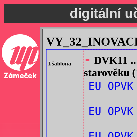
digitální 
VY_32_INOVAC
-
DVK11 ...
I.šablona
starověku (
EU OPVK
EU OPV
EU OPV