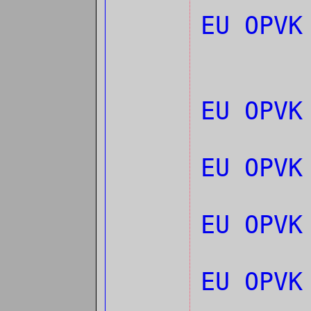
EU OPVK
EU OPVK
EU OPVK
EU OPVK
EU OPVK