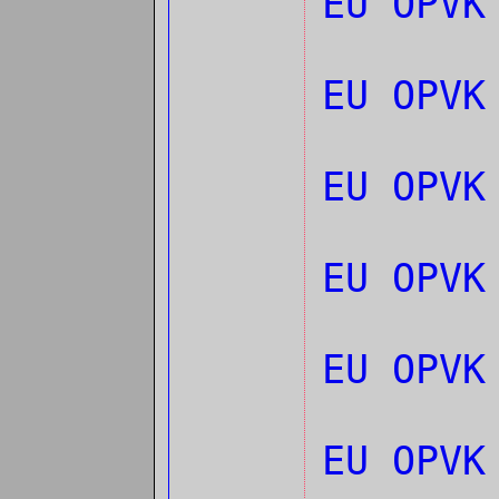
EU OPVK
EU OPV
EU OPVK
EU OPVK
EU OPVK
EU OPVK