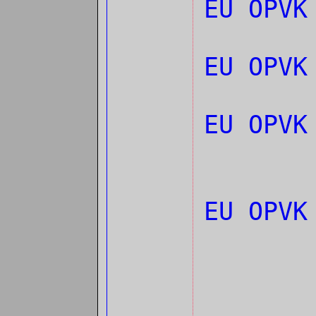
EU OPVK
EU OPVK
EU OPV
EU OPV