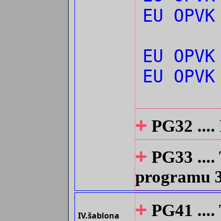
EU OPV
EU OPV
EU OPV
+
PG32 ....
+
PG33 ....
programu
+
PG41 ....
IV.šablona