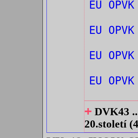
EU OPVK
EU OPVK
EU OPVK
EU OPVK
+
DVK43 ...
20.století (