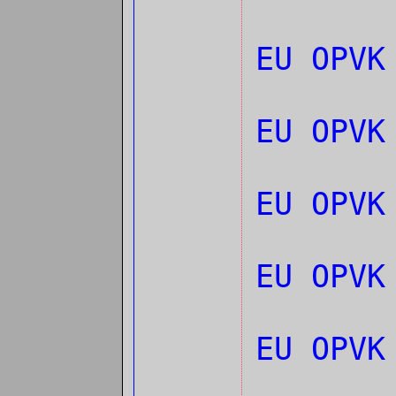
EU OPVK
EU OPVK
EU OPVK
EU OPVK
EU OPVK