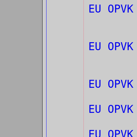
EU OPVK
EU OPVK
EU OPVK
EU OPV
EU OPVK