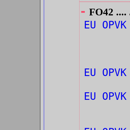
-
FO42 ....
EU OPVK
EU OPVK
EU OPVK