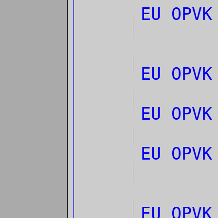
EU OPVK
EU OPVK
EU OPVK
EU OPV
EU OPVK