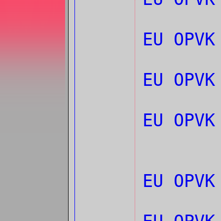
EU OPVK
EU OPVK
EU OPV
EU OPVK