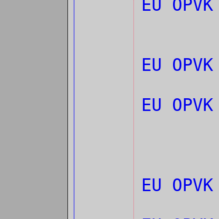
EU OPVK
EU OPVK
EU OPVK
EU OPVK