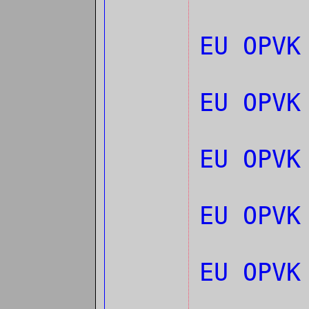
EU OPVK
EU OPVK
EU OPVK
EU OPV
EU OPV