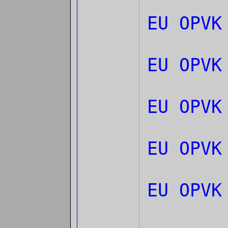
EU OPVK
EU OPVK
EU OPV
EU OPV
EU OPVK