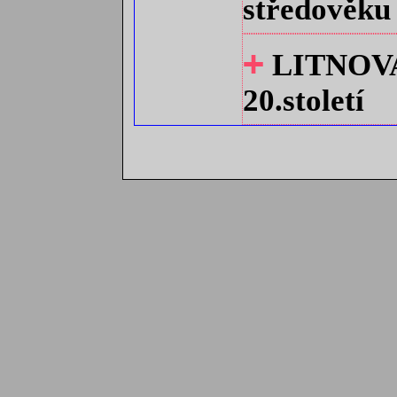
středověku 
+
LITNOVA .
20.století