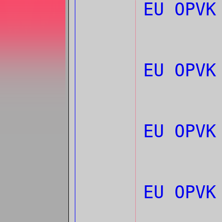
EU OPVK
EU OPVK
EU OPVK
EU OPVK