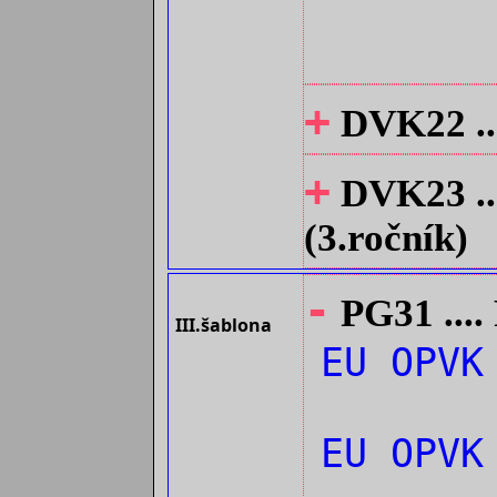
+
DVK22 ...
+
DVK23 ...
(3.ročník)
-
PG31 ....
III.šablona
EU OPVK
EU OPVK