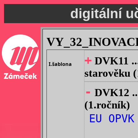
digitální 
VY_32_INOVAC
+
DVK11 ...
I.šablona
starověku (
-
DVK12 ...
(1.ročník)
EU OPVK