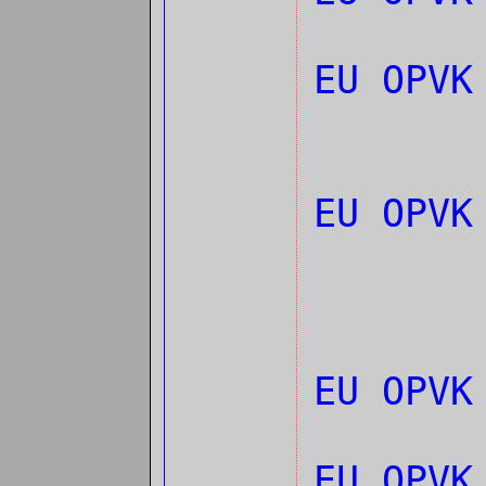
EU OPV
EU OPV
EU OPVK
EU OPVK