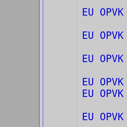
EU OPVK
EU OPVK
EU OPV
EU OPVK
EU OPVK
EU OPVK