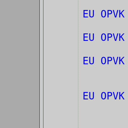
EU OPVK
EU OPVK
EU OPV
EU OPVK