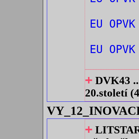
EU OPVK
EU OPVK
+
DVK43 ...
20.století (
VY_12_INOVAC
+
LITSTARA 