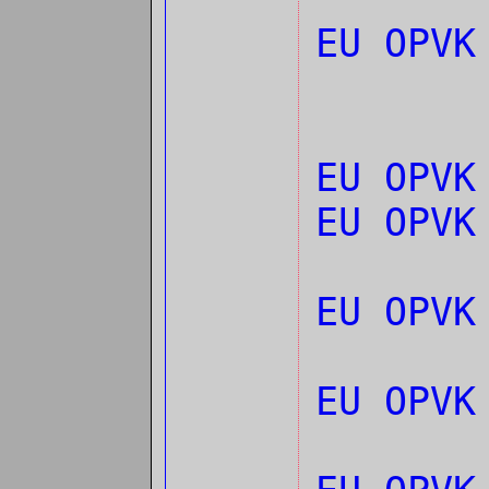
EU OPV
EU OPVK
EU OPV
EU OPV
EU OPV