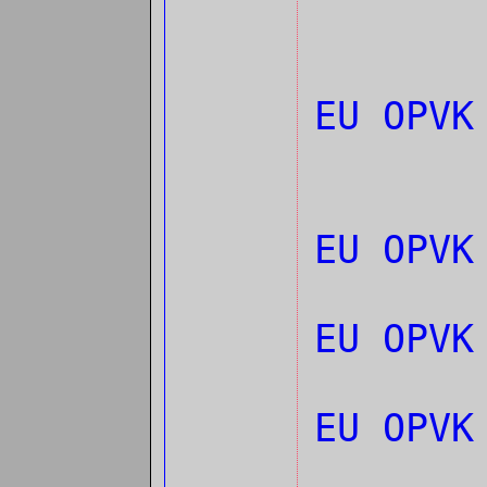
EU OPVK
EU OPVK
EU OPVK
EU OPVK