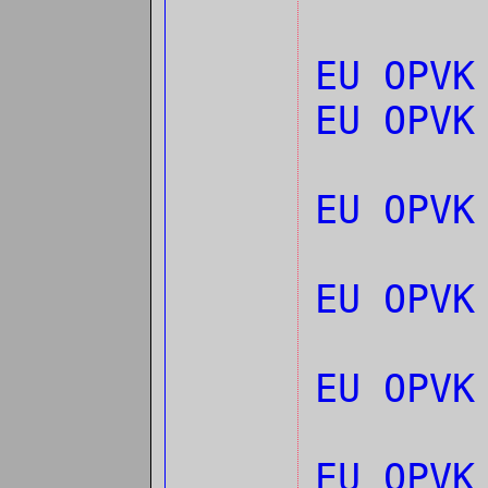
EU OPVK
EU OPVK
EU OPV
EU OPVK
EU OPV
EU OPV