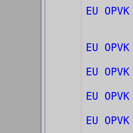
EU OPVK
EU OPVK
EU OPVK
EU OPVK
EU OPVK