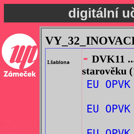
digitální 
VY_32_INOVAC
-
DVK11 ...
I.šablona
starověku (
EU OPVK
EU OPV
EU OPV