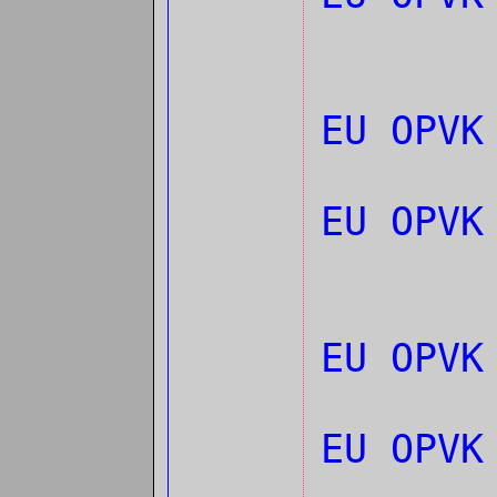
EU OPV
EU OPV
EU OPV
EU OPV