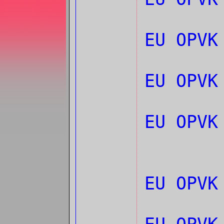
EU OPVK
EU OPVK
EU OPV
EU OPVK