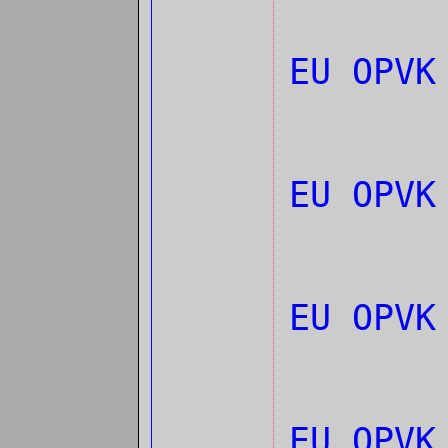
EU OPVK
EU OPVK
EU OPVK
EU OPVK