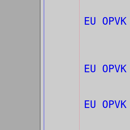
EU OPVK
EU OPVK
EU OPV