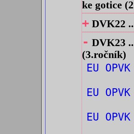
ke gotice (
+
DVK22 ...
-
DVK23 ...
(3.ročník)
EU OPVK
EU OPVK
EU OPVK