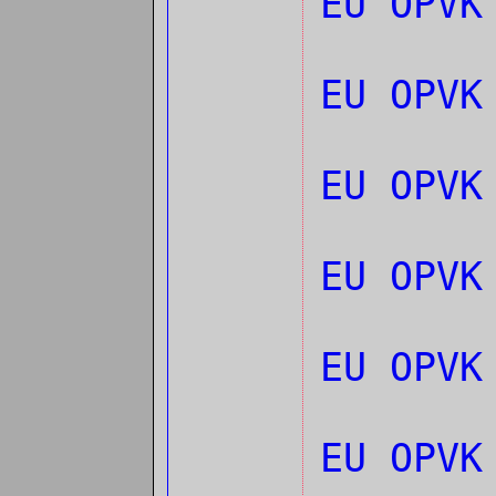
EU OPVK
EU OPV
EU OPVK
EU OPVK
EU OPVK
EU OPVK