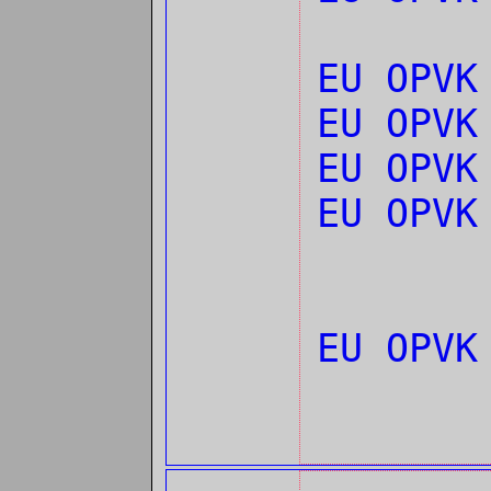
EU OPVK
EU OPVK
EU OPVK
EU OPV
EU OPV