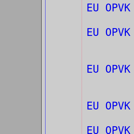
EU OPV
EU OPVK
EU OPVK
EU OPVK
EU OPV