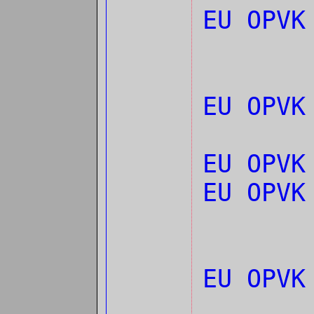
EU OPVK
EU OPVK
EU OPVK
EU OPVK
EU OPVK