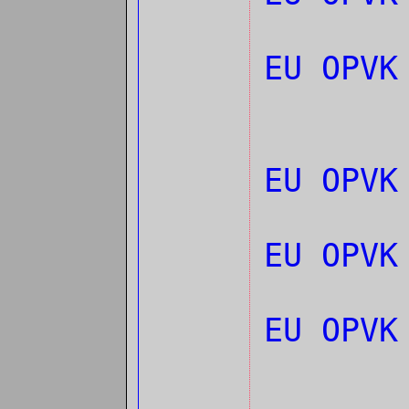
EU OPVK
EU OPVK
EU OPVK
EU OPVK