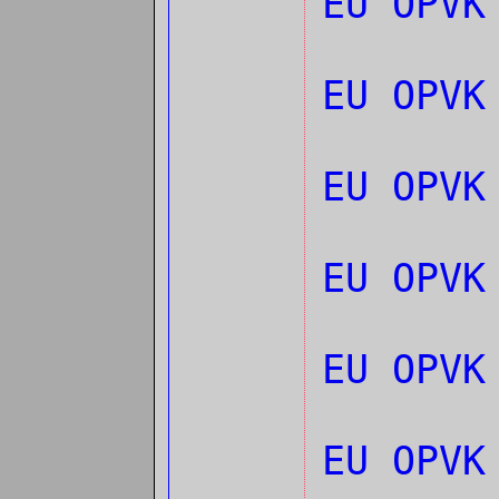
EU OPVK
EU OPV
EU OPVK
EU OPVK
EU OPVK
EU OPVK