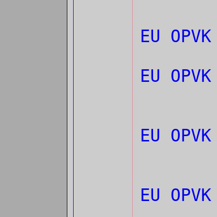
EU OPV
EU OPVK
EU OPVK
EU OPV