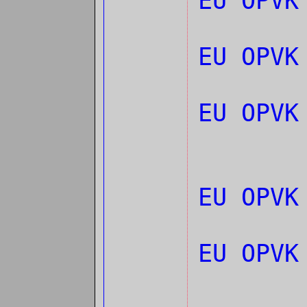
EU OPV
EU OPV
EU OPV
EU OPV
EU OPV