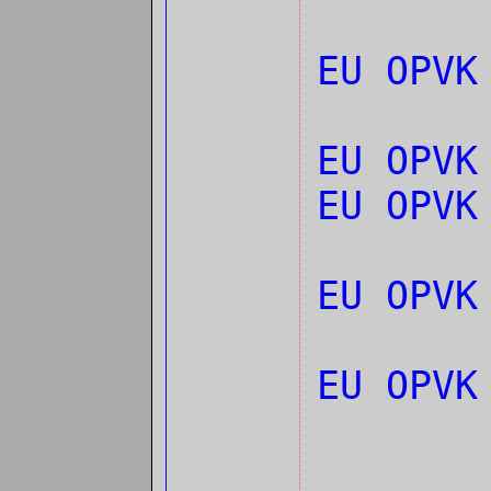
EU OPV
EU OPVK
EU OPVK
EU OPVK
EU OPV