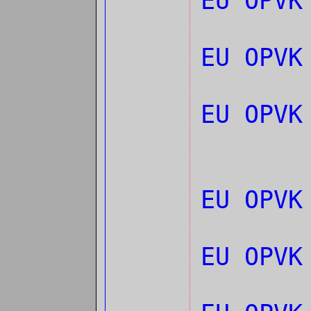
EU OPVK
EU OPVK
EU OPVK
EU OPVK
EU OPVK