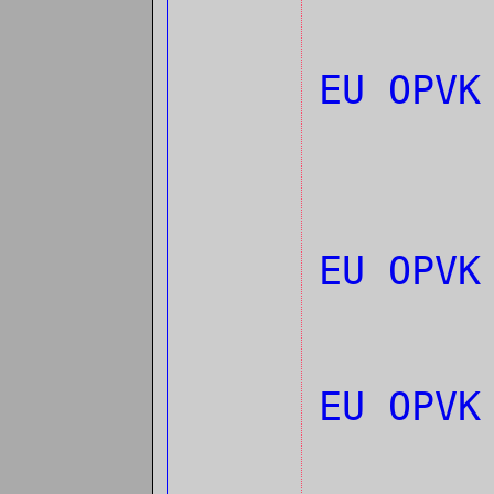
EU OPV
EU OPV
EU OPV