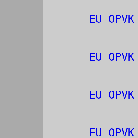
EU OPV
EU OPV
EU OPV
EU OPVK