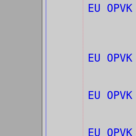
EU OPV
EU OPV
EU OPV
EU OPVK