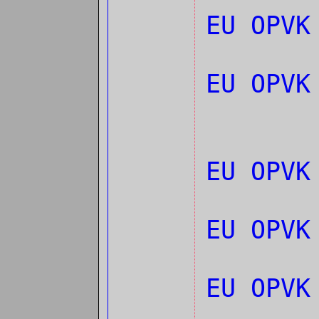
EU OPVK
EU OPVK
EU OPVK
EU OPVK
EU OPVK