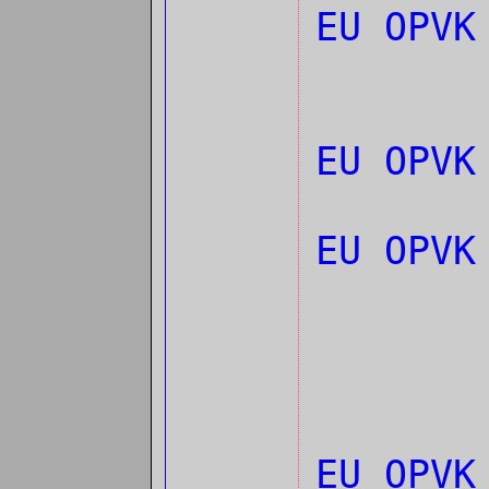
EU OPVK
EU OPVK
EU OPVK
EU OPVK