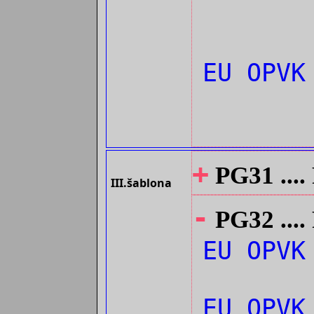
EU OPV
+
PG31 ....
III.šablona
-
PG32 ....
EU OPVK
EU OPVK