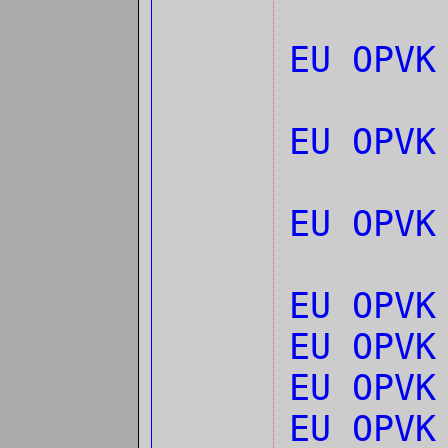
EU OPVK
EU OPVK
EU OPVK
EU OPVK
EU OPVK
EU OPVK
EU OPV