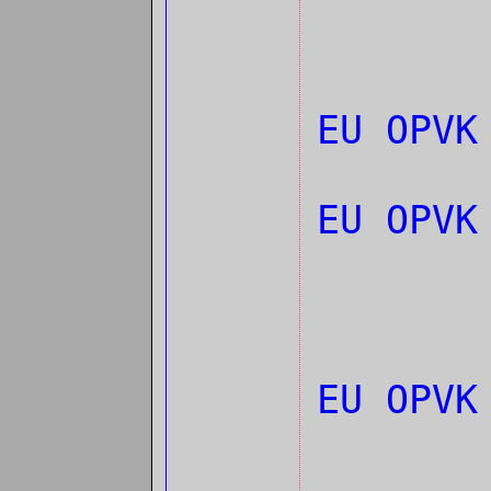
EU OPVK
EU OPVK
EU OPV