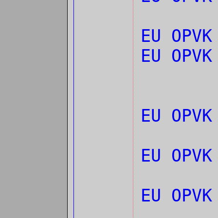
EU OPVK
EU OPVK
EU OPVK
EU OPVK
EU OPVK