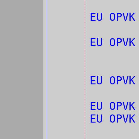
EU OPVK
EU OPVK
EU OPVK
EU OPVK
EU OPVK