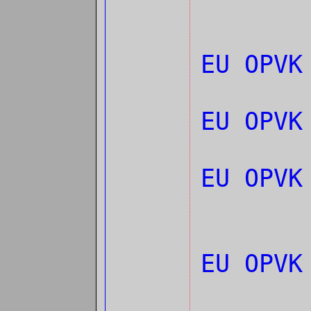
EU OPVK
EU OPVK
EU OPV
EU OPV