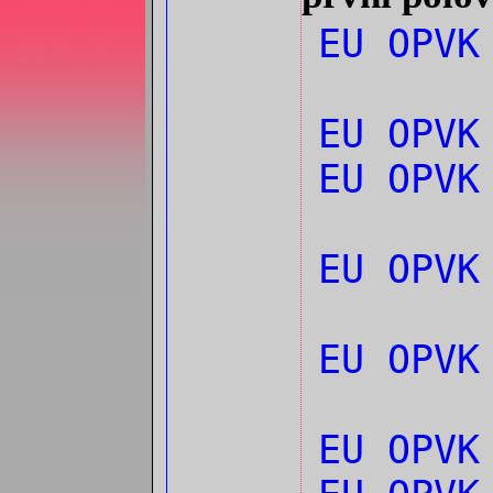
EU OPV
EU OPVK
EU OPV
EU OPV
EU OPV
EU OPVK