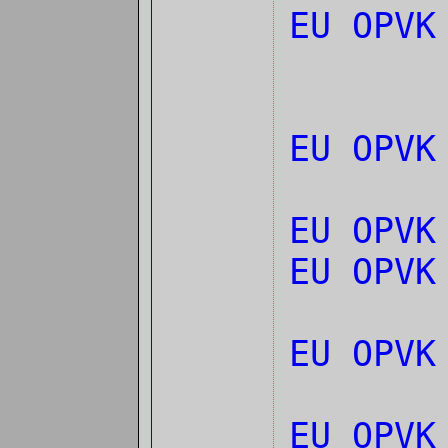
EU OPVK
EU OPV
EU OPVK
EU OPV
EU OPVK
EU OPVK