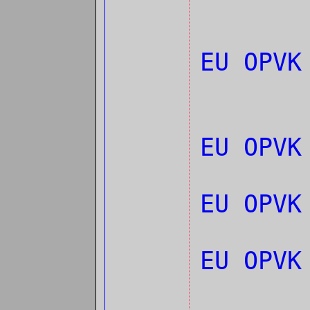
EU OPVK
EU OPVK
EU OPVK
EU OPVK