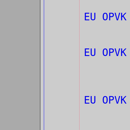
EU OPVK
EU OPVK
EU OPVK