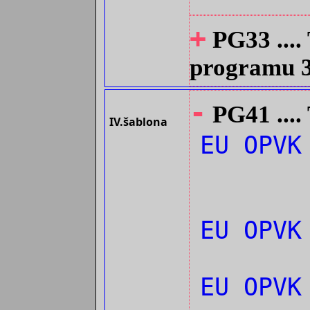
+
PG33 ....
programu
-
PG41 ....
IV.šablona
EU OPVK
EU OPVK
EU OPVK