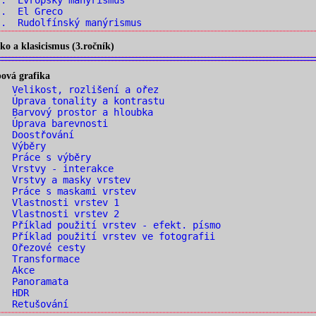
.. Evropský manýrismus
.. El Greco
. Rudolfínský manýrismus
o a klasicismus (3.ročník)
ová grafika
 Velikost, rozlišení a ořez
 Úprava tonality a kontrastu
 Barvový prostor a hloubka
. Úprava barevnosti
. Doostřování
. Výběry
. Práce s výběry
. Vrstvy - interakce
 Vrstvy a masky vrstev
 Práce s maskami vrstev
. Vlastnosti vrstev 1
. Vlastnosti vrstev 2
 Příklad použití vrstev - efekt. písmo
 Příklad použití vrstev ve fotografii
. Ořezové cesty
. Transformace
. Akce
. Panoramata
. HDR
. Retušování