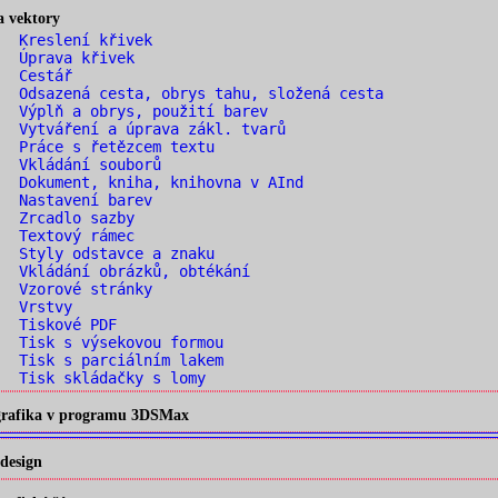
a vektory
. Kreslení křivek
. Úprava křivek
. Cestář
 Odsazená cesta, obrys tahu, složená cesta
 Výplň a obrys, použití barev
 Vytváření a úprava zákl. tvarů
 Práce s řetězcem textu
. Vkládání souborů
 Dokument, kniha, knihovna v AInd
. Nastavení barev
. Zrcadlo sazby
. Textový rámec
 Styly odstavce a znaku
 Vkládání obrázků, obtékání
. Vzorové stránky
. Vrstvy
. Tiskové PDF
 Tisk s výsekovou formou
 Tisk s parciálním lakem
 Tisk skládačky s lomy
 grafika v programu 3DSMax
design