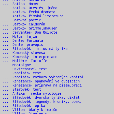
2 ... Antika- Homér
 ... Antika- Orestés, jména
 ... Antika- řecká dramata
 ... Antika- římská literatura
6 ... Barokní poezie
7 ... Baroko- Calderón
 ... Baroko- Grimmelshausen
 ... Cervantes- Don Quijote
0 ... Mýtus- Tajin
1 ... Dante: Farinata
2 ... Dante- pravopis
 ... Středověk – milostná lyrika
4 ... Komenský slovesa
 ... Komenský- interpretace
 ... Moliére- Tartuffe
7 ... Montaigne
 ... Osvícenství- test
9 ... Rabelais- test
 ... Rabelais- rozbory vybraných kapitol
 ... Renezance- opakování ve dvojicích
 ... Renezance- příprava na písem.práci
3 ... Starověk- test
 ... Antika – řecká mytologie
 ... Středověk- dvorská lyrika, diktát
 ... Středověk- legendy, kroniky, opak.
7 ... Středověk- epika
 ... Villon- úkoly k textům
 ... Villon- životopis