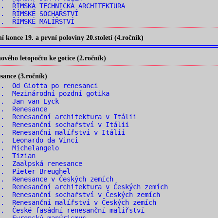
. ŘÍMSKÁ TECHNICKÁ ARCHITEKTURA
.. ŘÍMSKÉ SOCHAŘSTVÍ
.. ŘÍMSKÉ MALÍŘSTVÍ
konce 19. a první poloviny 20.století (4.ročník)
vého letopočtu ke gotice (2.ročník)
ance (3.ročník)
. Od Giotta po renesanci
. Mezinárodní pozdní gotika
.. Jan van Eyck
.. Renesance
. Renesanční architektura v Itálii
. Renesanční sochařství v Itálii
. Renesanční malířství v Itálii
.. Leonardo da Vinci
.. Michelangelo
.. Tizian
.. Zaalpská renesance
.. Pieter Breughel
. Renesance v Českých zemích
. Renesanční architektura v Českých zemích
. Renesanční sochařství v Českých zemích
. Renesanční malířství v Českých zemích
. České fasádní renesanční malířství