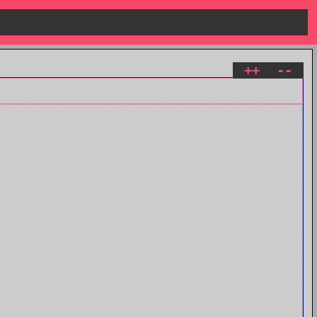
++
--