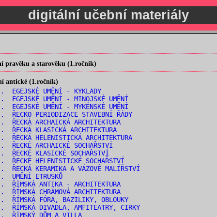
digitální učební materiály
 pravěku a starověku (1.ročník)
 antické (1.ročník)
. EGEJSKÉ UMĚNÍ - KYKLADY
. EGEJSKÉ UMĚNÍ - MINOJSKÉ UMĚNÍ
. EGEJSKÉ UMĚNÍ - MYKÉNSKÉ UMĚNÍ
. ŘECKO PERIODIZACE STAVEBNÍ ŘÁDY
. ŘECKÁ ARCHAICKÁ ARCHITEKTURA
. ŘECKÁ KLASICKÁ ARCHITEKTURA
. ŘECKÁ HELENISTICKÁ ARCHITEKTURA
. ŘECKÉ ARCHAICKÉ SOCHAŘSTVÍ
. ŘECKÉ KLASICKÉ SOCHAŘSTVÍ
. ŘECKÉ HELENISTICKÉ SOCHAŘSTVÍ
. ŘECKÁ KERAMIKA A VÁZOVÉ MALÍŘSTVÍ
.. UMĚNÍ ETRUSKŮ
. ŘÍMSKÁ ANTIKA - ARCHITEKTURA
. ŘÍMSKÁ CHRÁMOVÁ ARCHITEKTURA
. ŘÍMSKÁ FÓRA, BAZILIKY, OBLOUKY
. ŘÍMSKÁ DIVADLA, AMFITEATRY, CIRKY
.. ŘÍMSKÝ DŮM A VILLA