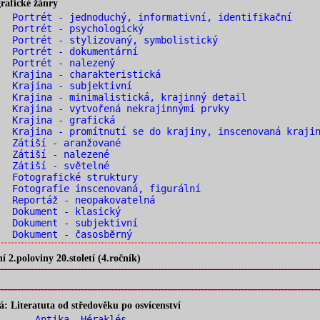
rafické žánry
 Portrét - jednoduchý, informativní, identifikační
 Portrét - psychologický
 Portrét - stylizovaný, symbolistický
 Portrét - dokumentární
. Portrét - nalezený
 Krajina - charakteristická
 Krajina - subjektivní
 Krajina - minimalistická, krajinný detail
 Krajina - vytvořená nekrajinnými prvky
. Krajina - grafická
 Krajina - promítnutí se do krajiny, inscenovaná kraji
. Zátiší - aranžované
. Zátiší - nalezené
. Zátiší - světelné
 Fotografické struktury
 Fotografie inscenovaná, figurální
 Reportáž - neopakovatelná
. Dokument - klasický
 Dokument - subjektivní
 Dokument - časosběrný
2.poloviny 20.století (4.ročník)
 Literatuta od středověku po osvícenství
1 ... Antika- Héraklés