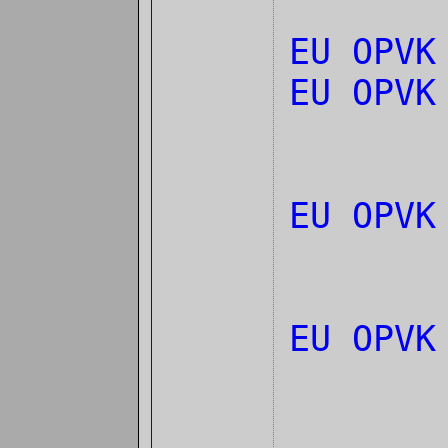
EU OPVK
EU OPVK
EU OPVK
EU OPVK