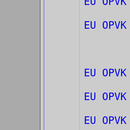
EU OPVK
EU OPVK
EU OPVK
EU OPVK
EU OPV