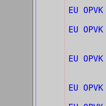
EU OPVK
EU OPVK
EU OPVK
EU OPVK