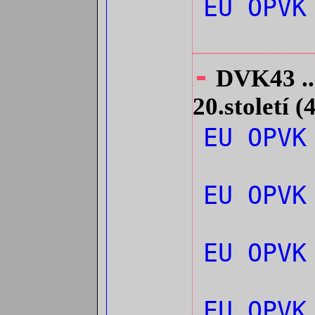
EU OPVK
-
DVK43 ...
20.století (
EU OPVK
EU OPVK
EU OPVK
EU OPVK