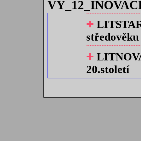
VY_12_INOVAC
+
LITSTARA 
středověku 
+
LITNOVA .
20.století