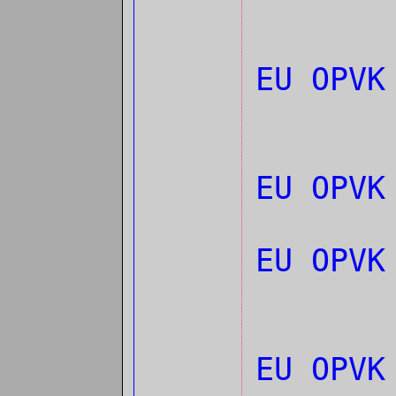
EU OPV
EU OPVK
EU OPVK
EU OPVK