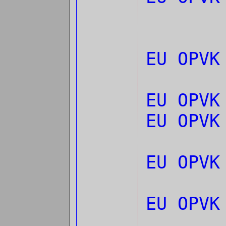
EU OPV
EU OPVK
EU OPV
EU OPVK
EU OPVK