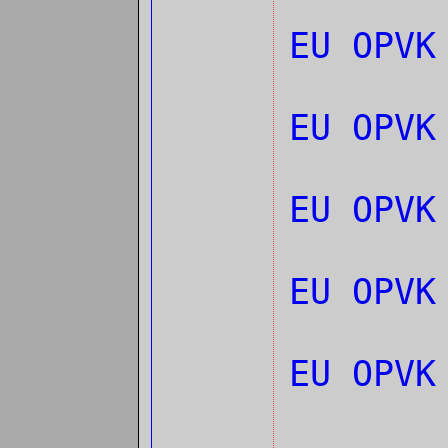
EU OPVK
EU OPVK
EU OPVK
EU OPVK
EU OPVK