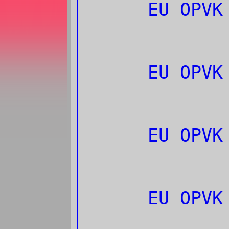
EU OPVK
EU OPVK
EU OPVK
EU OPVK