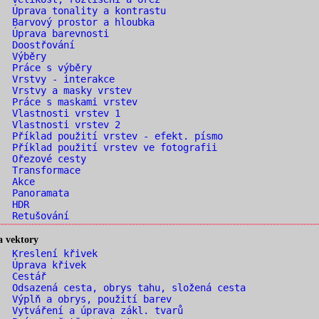
 Úprava tonality a kontrastu
 Barvový prostor a hloubka
. Úprava barevnosti
. Doostřování
. Výběry
. Práce s výběry
. Vrstvy - interakce
 Vrstvy a masky vrstev
 Práce s maskami vrstev
. Vlastnosti vrstev 1
. Vlastnosti vrstev 2
 Příklad použití vrstev - efekt. písmo
 Příklad použití vrstev ve fotografii
. Ořezové cesty
. Transformace
. Akce
. Panoramata
. HDR
. Retušování
a vektory
. Kreslení křivek
. Úprava křivek
. Cestář
 Odsazená cesta, obrys tahu, složená cesta
 Výplň a obrys, použití barev
 Vytváření a úprava zákl. tvarů