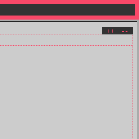
++
--