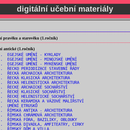
digitální učební materiály
 pravěku a starověku (1.ročník)
 antické (1.ročník)
. EGEJSKÉ UMĚNÍ - KYKLADY
. EGEJSKÉ UMĚNÍ - MINOJSKÉ UMĚNÍ
. EGEJSKÉ UMĚNÍ - MYKÉNSKÉ UMĚNÍ
. ŘECKO PERIODIZACE STAVEBNÍ ŘÁDY
. ŘECKÁ ARCHAICKÁ ARCHITEKTURA
. ŘECKÁ KLASICKÁ ARCHITEKTURA
. ŘECKÁ HELENISTICKÁ ARCHITEKTURA
. ŘECKÉ ARCHAICKÉ SOCHAŘSTVÍ
. ŘECKÉ KLASICKÉ SOCHAŘSTVÍ
. ŘECKÉ HELENISTICKÉ SOCHAŘSTVÍ
. ŘECKÁ KERAMIKA A VÁZOVÉ MALÍŘSTVÍ
.. UMĚNÍ ETRUSKŮ
. ŘÍMSKÁ ANTIKA - ARCHITEKTURA
. ŘÍMSKÁ CHRÁMOVÁ ARCHITEKTURA
. ŘÍMSKÁ FÓRA, BAZILIKY, OBLOUKY
. ŘÍMSKÁ DIVADLA, AMFITEATRY, CIRKY
.. ŘÍMSKÝ DŮM A VILLA