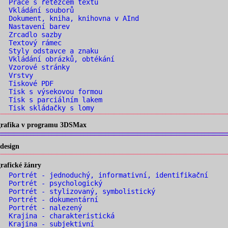
 Práce s řetězcem textu
. Vkládání souborů
 Dokument, kniha, knihovna v AInd
. Nastavení barev
. Zrcadlo sazby
. Textový rámec
 Styly odstavce a znaku
 Vkládání obrázků, obtékání
. Vzorové stránky
. Vrstvy
. Tiskové PDF
 Tisk s výsekovou formou
 Tisk s parciálním lakem
 Tisk skládačky s lomy
 grafika v programu 3DSMax
design
rafické žánry
 Portrét - jednoduchý, informativní, identifikační
 Portrét - psychologický
 Portrét - stylizovaný, symbolistický
 Portrét - dokumentární
. Portrét - nalezený
 Krajina - charakteristická
 Krajina - subjektivní