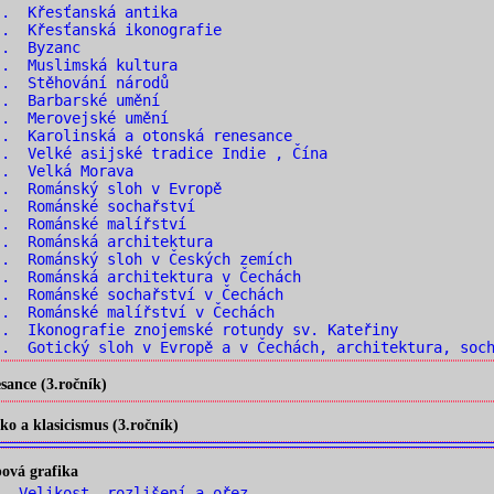
.. Křesťanská antika
. Křesťanská ikonografie
.. Byzanc
.. Muslimská kultura
.. Stěhování národů
.. Barbarské umění
.. Merovejské umění
. Karolinská a otonská renesance
. Velké asijské tradice Indie , Čína
.. Velká Morava
. Románský sloh v Evropě
.. Románské sochařství
.. Románské malířství
. Románská architektura
. Románský sloh v Českých zemích
. Románská architektura v Čechách
. Románské sochařství v Čechách
. Románské malířství v Čechách
. Ikonografie znojemské rotundy sv. Kateřiny
. Gotický sloh v Evropě a v Čechách, architektura, soch
ance (3.ročník)
o a klasicismus (3.ročník)
ová grafika
 Velikost, rozlišení a ořez