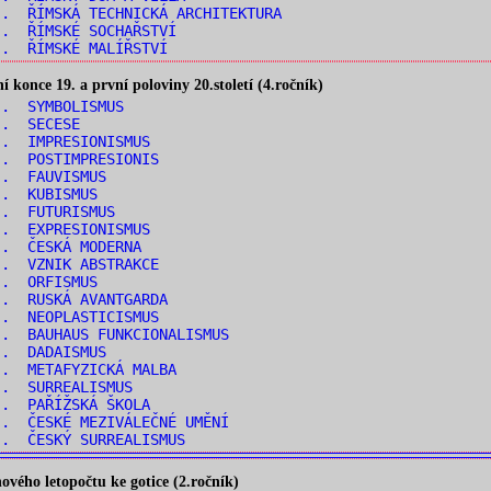
. ŘÍMSKÁ TECHNICKÁ ARCHITEKTURA
.. ŘÍMSKÉ SOCHAŘSTVÍ
.. ŘÍMSKÉ MALÍŘSTVÍ
konce 19. a první poloviny 20.století (4.ročník)
.. SYMBOLISMUS
.. SECESE
.. IMPRESIONISMUS
.. POSTIMPRESIONIS
.. FAUVISMUS
.. KUBISMUS
.. FUTURISMUS
.. EXPRESIONISMUS
.. ČESKÁ MODERNA
.. VZNIK ABSTRAKCE
.. ORFISMUS
.. RUSKÁ AVANTGARDA
.. NEOPLASTICISMUS
. BAUHAUS FUNKCIONALISMUS
.. DADAISMUS
.. METAFYZICKÁ MALBA
.. SURREALISMUS
.. PAŘÍŽSKÁ ŠKOLA
. ČESKÉ MEZIVÁLEČNÉ UMĚNÍ
.. ČESKÝ SURREALISMUS
vého letopočtu ke gotice (2.ročník)