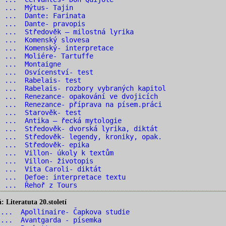
0 ... Mýtus- Tajin
1 ... Dante: Farinata
2 ... Dante- pravopis
 ... Středověk – milostná lyrika
4 ... Komenský slovesa
 ... Komenský- interpretace
 ... Moliére- Tartuffe
7 ... Montaigne
 ... Osvícenství- test
9 ... Rabelais- test
 ... Rabelais- rozbory vybraných kapitol
 ... Renezance- opakování ve dvojicích
 ... Renezance- příprava na písem.práci
3 ... Starověk- test
 ... Antika – řecká mytologie
 ... Středověk- dvorská lyrika, diktát
 ... Středověk- legendy, kroniky, opak.
7 ... Středověk- epika
 ... Villon- úkoly k textům
 ... Villon- životopis
 ... Vita Caroli- diktát
 ... Defoe: interpretace textu
2 ... Řehoř z Tours
Literatuta 20.století
... Apollinaire- Čapkova studie
... Avantgarda - písemka