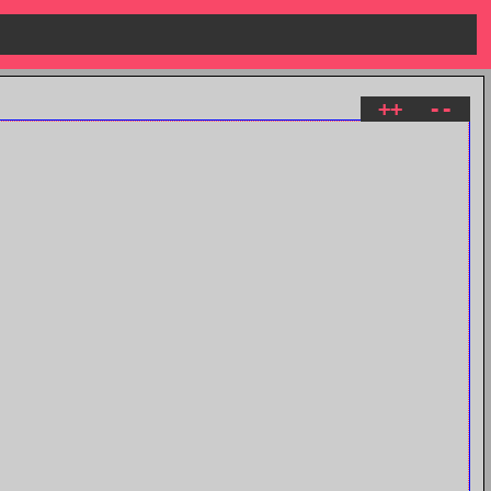
++
--