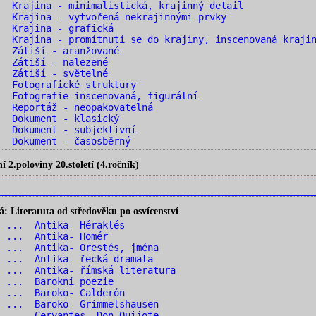
 Krajina - minimalistická, krajinný detail
 Krajina - vytvořená nekrajinnými prvky
. Krajina - grafická
 Krajina - promítnutí se do krajiny, inscenovaná kraji
. Zátiší - aranžované
. Zátiší - nalezené
. Zátiší - světelné
 Fotografické struktury
 Fotografie inscenovaná, figurální
 Reportáž - neopakovatelná
. Dokument - klasický
 Dokument - subjektivní
 Dokument - časosběrný
2.poloviny 20.století (4.ročník)
 Literatuta od středověku po osvícenství
1 ... Antika- Héraklés
2 ... Antika- Homér
 ... Antika- Orestés, jména
 ... Antika- řecká dramata
 ... Antika- římská literatura
6 ... Barokní poezie
7 ... Baroko- Calderón
 ... Baroko- Grimmelshausen
 ... Cervantes- Don Quijote