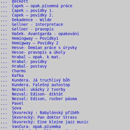
 ... Beckett
... Čapek – opak.písemná práce
... Čapek – povídky 1.
... Čapek – povídky 2.
 ... Dekadence - Wilde
... Gellner - interpretace
... Gellner - pravopis
... Hašek. Avantgarda - opakování
... Hemingway – Povídky1
... Hemigway – Povídky 2
... Hesse- Demian práce s úryvky
... Hesse- pravopis a úkoly
... Hrabal – opak. k mat.
 ... Hrabal- povídky
 ... Hrabal- postavy
 ... Charms
 ... Kafka
... Kundera. Já truchlivý bůh
... Kundera. Falešný autostop
... Nezval- ukázky z tvorby
... Nezval: Edison- diktát
... Nezval: Edison, rozbor pásma
 ... Pavel
 ... Sova
... Škvorecký : Babylónský příběh
... Škvorecký: Pan doktor Strass
... Škvorecký: Eine kleine jazz music
... Vančura- opak.písemka