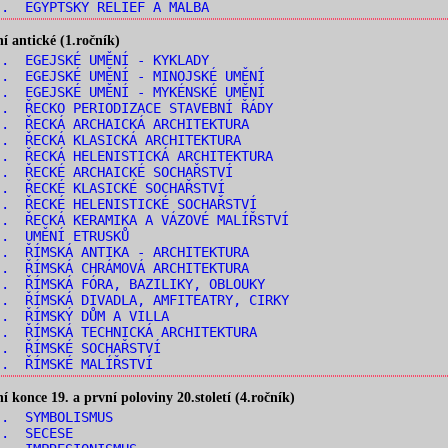
. EGYPTSKÝ RELIÉF A MALBA
 antické (1.ročník)
. EGEJSKÉ UMĚNÍ - KYKLADY
. EGEJSKÉ UMĚNÍ - MINOJSKÉ UMĚNÍ
. EGEJSKÉ UMĚNÍ - MYKÉNSKÉ UMĚNÍ
. ŘECKO PERIODIZACE STAVEBNÍ ŘÁDY
. ŘECKÁ ARCHAICKÁ ARCHITEKTURA
. ŘECKÁ KLASICKÁ ARCHITEKTURA
. ŘECKÁ HELENISTICKÁ ARCHITEKTURA
. ŘECKÉ ARCHAICKÉ SOCHAŘSTVÍ
. ŘECKÉ KLASICKÉ SOCHAŘSTVÍ
. ŘECKÉ HELENISTICKÉ SOCHAŘSTVÍ
. ŘECKÁ KERAMIKA A VÁZOVÉ MALÍŘSTVÍ
.. UMĚNÍ ETRUSKŮ
. ŘÍMSKÁ ANTIKA - ARCHITEKTURA
. ŘÍMSKÁ CHRÁMOVÁ ARCHITEKTURA
. ŘÍMSKÁ FÓRA, BAZILIKY, OBLOUKY
. ŘÍMSKÁ DIVADLA, AMFITEATRY, CIRKY
.. ŘÍMSKÝ DŮM A VILLA
. ŘÍMSKÁ TECHNICKÁ ARCHITEKTURA
.. ŘÍMSKÉ SOCHAŘSTVÍ
.. ŘÍMSKÉ MALÍŘSTVÍ
konce 19. a první poloviny 20.století (4.ročník)
.. SYMBOLISMUS
.. SECESE