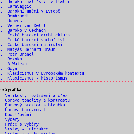
. Barokní malířství v Itálii
.. Caravaggio
. Barokní umění v Evropě
.. Rembrandt
.. Rubens
.. Vermer van Delft
.. Baroko v Čechách
. Česká barokní architektura
. České barokní sochařství
. České barokní malířství
. Matyáš Bernard Braun
.. Petr Brandl
.. Rokoko
.. A.Wateau
.. Goya
. Klasicismus v Evropském kontextu
. Klasicismus - historismus
ová grafika
 Velikost, rozlišení a ořez
 Úprava tonality a kontrastu
 Barvový prostor a hloubka
. Úprava barevnosti
. Doostřování
. Výběry
. Práce s výběry
. Vrstvy - interakce
 Vrstvy a masky vrstev