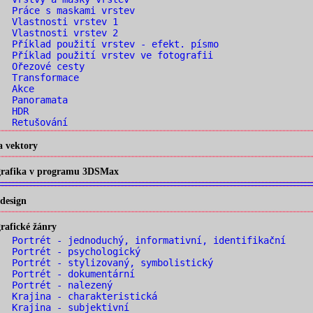
 Práce s maskami vrstev
. Vlastnosti vrstev 1
. Vlastnosti vrstev 2
 Příklad použití vrstev - efekt. písmo
 Příklad použití vrstev ve fotografii
. Ořezové cesty
. Transformace
. Akce
. Panoramata
. HDR
. Retušování
a vektory
 grafika v programu 3DSMax
design
rafické žánry
 Portrét - jednoduchý, informativní, identifikační
 Portrét - psychologický
 Portrét - stylizovaný, symbolistický
 Portrét - dokumentární
. Portrét - nalezený
 Krajina - charakteristická
 Krajina - subjektivní