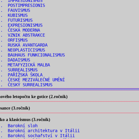
.. IMPRESIONISMUS
.. POSTIMPRESIONIS
.. FAUVISMUS
.. KUBISMUS
.. FUTURISMUS
.. EXPRESIONISMUS
.. ČESKÁ MODERNA
.. VZNIK ABSTRAKCE
.. ORFISMUS
.. RUSKÁ AVANTGARDA
.. NEOPLASTICISMUS
. BAUHAUS FUNKCIONALISMUS
.. DADAISMUS
.. METAFYZICKÁ MALBA
.. SURREALISMUS
.. PAŘÍŽSKÁ ŠKOLA
. ČESKÉ MEZIVÁLEČNÉ UMĚNÍ
.. ČESKÝ SURREALISMUS
vého letopočtu ke gotice (2.ročník)
ance (3.ročník)
o a klasicismus (3.ročník)
.. Barokní sloh
. Barokní architektura v Itálii
. Barokní sochařství v Itálii