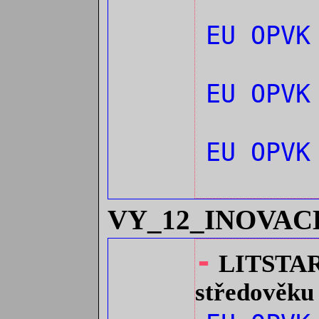
EU OPVK
EU OPVK
EU OPVK
VY_12_INOVAC
-
LITSTARA 
středověku 