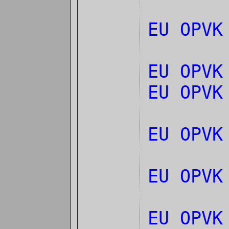
EU OPVK
EU OPVK
EU OPVK
EU OPV
EU OPVK
EU OPV