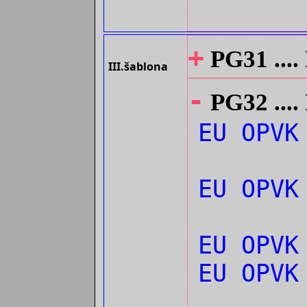
+
PG31 ....
III.šablona
-
PG32 ....
EU OPVK
EU OPVK
EU OPVK
EU OPVK