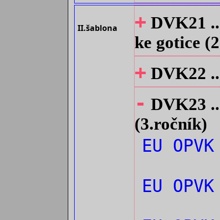
+
DVK21 ...
II.šablona
ke gotice (
+
DVK22 ...
-
DVK23 ...
(3.ročník)
EU OPVK
EU OPVK