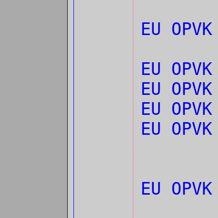
EU OPVK
EU OPVK
EU OPVK
EU OPVK
EU OPV
EU OPV