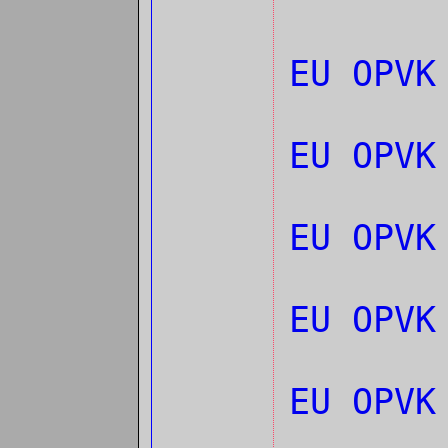
EU OPVK
EU OPVK
EU OPVK
EU OPVK
EU OPVK