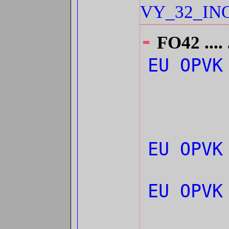
VY_32_INO
-
FO42 ....
EU OPVK
EU OPVK
EU OPVK