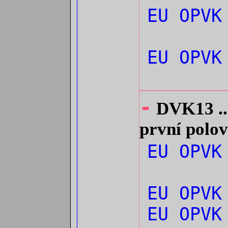
EU OPVK
EU OPVK
-
DVK13 ...
první polov
EU OPV
EU OPVK
EU OPV