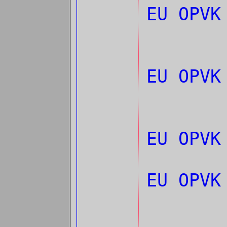
EU OPVK
EU OPVK
EU OPVK
EU OPVK