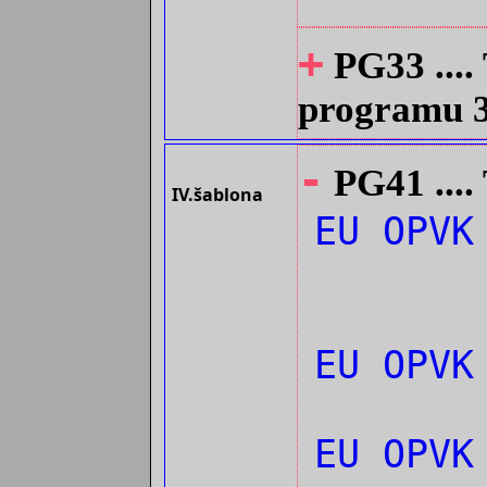
+
PG33 ....
programu
-
PG41 ....
IV.šablona
EU OPVK
EU OPVK
EU OPVK