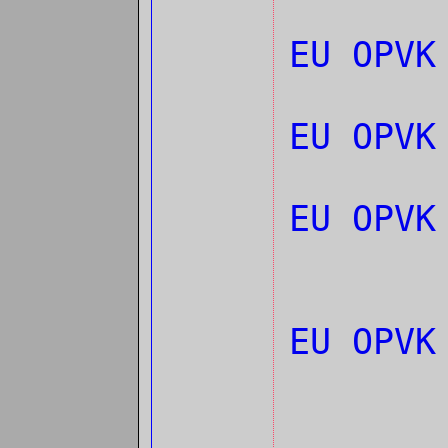
EU OPVK
EU OPVK
EU OPV
EU OPV