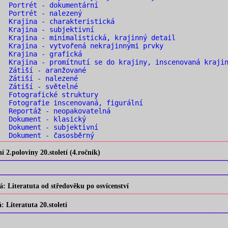
 Portrét - dokumentární
. Portrét - nalezený
 Krajina - charakteristická
 Krajina - subjektivní
 Krajina - minimalistická, krajinný detail
 Krajina - vytvořená nekrajinnými prvky
. Krajina - grafická
 Krajina - promítnutí se do krajiny, inscenovaná kraji
. Zátiší - aranžované
. Zátiší - nalezené
. Zátiší - světelné
 Fotografické struktury
 Fotografie inscenovaná, figurální
 Reportáž - neopakovatelná
. Dokument - klasický
 Dokument - subjektivní
 Dokument - časosběrný
2.poloviny 20.století (4.ročník)
 Literatuta od středověku po osvícenství
Literatuta 20.století