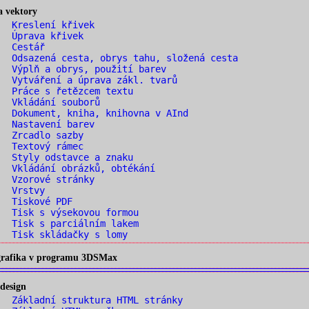
a vektory
. Kreslení křivek
. Úprava křivek
. Cestář
 Odsazená cesta, obrys tahu, složená cesta
 Výplň a obrys, použití barev
 Vytváření a úprava zákl. tvarů
 Práce s řetězcem textu
. Vkládání souborů
 Dokument, kniha, knihovna v AInd
. Nastavení barev
. Zrcadlo sazby
. Textový rámec
 Styly odstavce a znaku
 Vkládání obrázků, obtékání
. Vzorové stránky
. Vrstvy
. Tiskové PDF
 Tisk s výsekovou formou
 Tisk s parciálním lakem
 Tisk skládačky s lomy
 grafika v programu 3DSMax
design
 Základní struktura HTML stránky