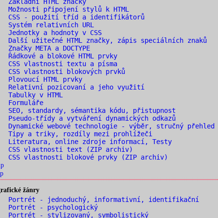
. Základní HTML značky
 Možnosti připojení stylů k HTML
 CSS - použití tříd a identifikátorů
 Systém relativních URL
 Jednotky a hodnoty v CSS
 Další užitečné HTML značky, zápis speciálních znaků
 Značky META a DOCTYPE
 Řádkové a blokové HTML prvky
 CSS vlastnosti textu a písma
 CSS vlastnosti blokových prvků
. Plovoucí HTML prvky
 Relativní pozicovaní a jeho využití
. Tabulky v HTML
. Formuláře
 SEO, standardy, sémantika kódu, přistupnost
 Pseudo-třídy a vytváření dynamických odkazů
 Dynamické webové technologie - výběr, stručný přehled
 Tipy a triky, rozdíly mezi prohlížeči
 Literatura, online zdroje informací, Testy
 CSS vlastnosti text (ZIP archiv)
 CSS vlastnosti blokové prvky (ZIP archiv)
ip
p
rafické žánry
 Portrét - jednoduchý, informativní, identifikační
 Portrét - psychologický
 Portrét - stylizovaný, symbolistický