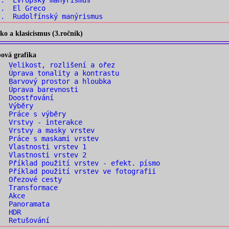
.. Evropský manýrismus
.. El Greco
. Rudolfínský manýrismus
o a klasicismus (3.ročník)
ová grafika
 Velikost, rozlišení a ořez
 Úprava tonality a kontrastu
 Barvový prostor a hloubka
. Úprava barevnosti
. Doostřování
. Výběry
. Práce s výběry
. Vrstvy - interakce
 Vrstvy a masky vrstev
 Práce s maskami vrstev
. Vlastnosti vrstev 1
. Vlastnosti vrstev 2
 Příklad použití vrstev - efekt. písmo
 Příklad použití vrstev ve fotografii
. Ořezové cesty
. Transformace
. Akce
. Panoramata
. HDR
. Retušování