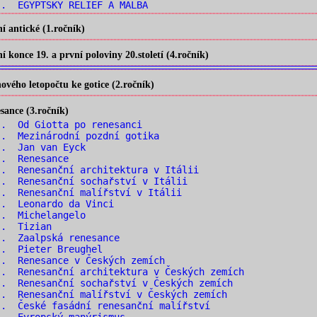
. EGYPTSKÝ RELIÉF A MALBA
 antické (1.ročník)
konce 19. a první poloviny 20.století (4.ročník)
vého letopočtu ke gotice (2.ročník)
ance (3.ročník)
. Od Giotta po renesanci
. Mezinárodní pozdní gotika
.. Jan van Eyck
.. Renesance
. Renesanční architektura v Itálii
. Renesanční sochařství v Itálii
. Renesanční malířství v Itálii
.. Leonardo da Vinci
.. Michelangelo
.. Tizian
.. Zaalpská renesance
.. Pieter Breughel
. Renesance v Českých zemích
. Renesanční architektura v Českých zemích
. Renesanční sochařství v Českých zemích
. Renesanční malířství v Českých zemích
. České fasádní renesanční malířství