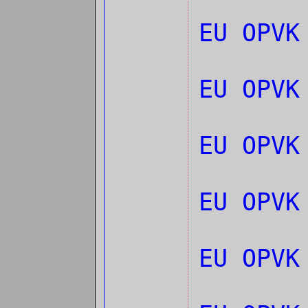
EU OPVK
EU OPVK
EU OPVK
EU OPVK
EU OPVK