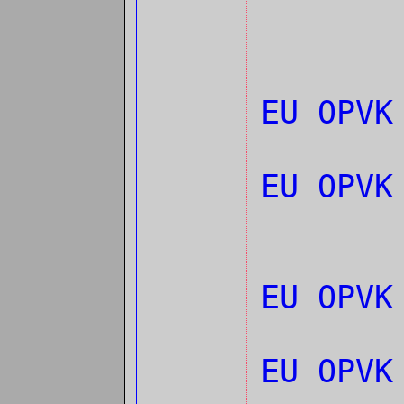
EU OPVK
EU OPVK
EU OPV
EU OPVK