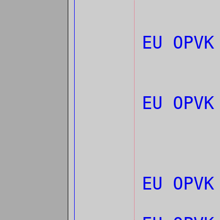
EU OPVK
EU OPV
EU OPVK