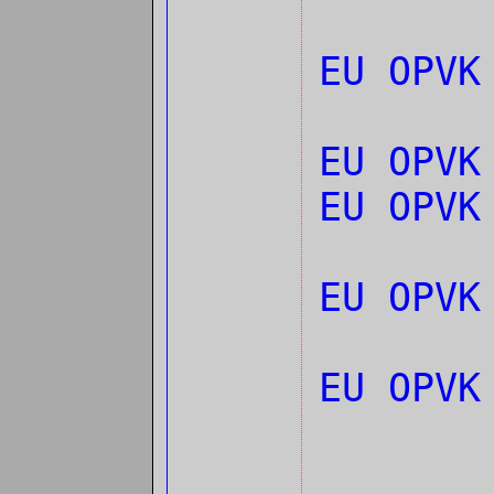
EU OPV
EU OPVK
EU OPVK
EU OPVK
EU OPV