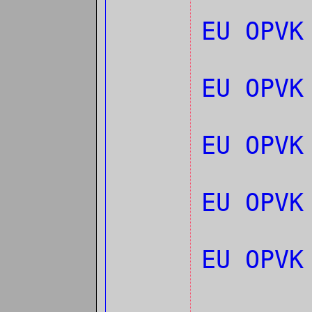
EU OPVK
EU OPVK
EU OPVK
EU OPVK
EU OPVK