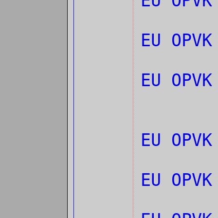
EU OPVK
EU OPVK
EU OPVK
EU OPVK
EU OPVK