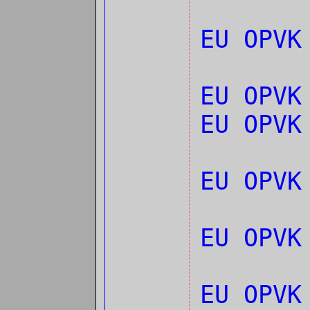
EU OPV
EU OPVK
EU OPVK
EU OPVK
EU OPVK
EU OPVK