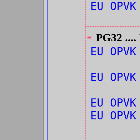
EU OPV
-
PG32 ....
EU OPVK
EU OPVK
EU OPVK
EU OPVK