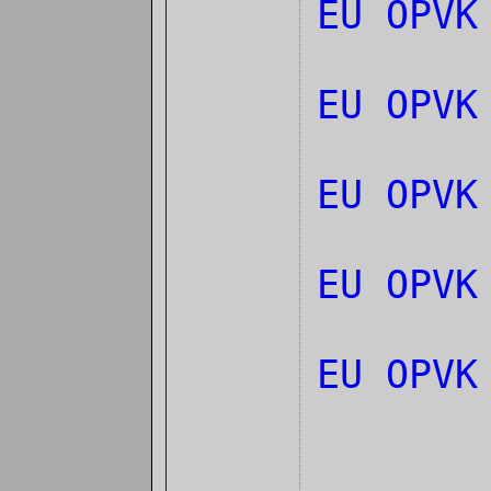
EU OPVK
EU OPVK
EU OPV
EU OPV
EU OPVK