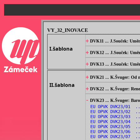
VY_32_INOVACE
+
DVK11 ... J.Souček: Umění
I.šablona
+
DVK12 ... J.Souček: Umění
+
DVK13 ... J.Souček: Umění 
+
DVK21 ... K.Švuger: Od no
II.šablona
+
DVK22 ... K.Švuger: Renes
-
DVK23 ... K.Švuger: Barok
EU OPVK DVK23/01 .
EU OPVK DVK23/02 ..
EU OPVK DVK23/03 ..
EU OPVK DVK23/04 ..
EU OPVK DVK23/05 .
EU OPVK DVK23/06 ..
EU OPVK DVK23/07 .