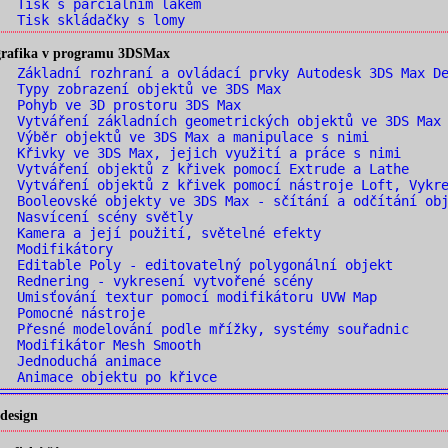
 Tisk s parciálním lakem
 Tisk skládačky s lomy
 grafika v programu 3DSMax
 Základní rozhraní a ovládací prvky Autodesk 3DS Max De
 Typy zobrazení objektů ve 3DS Max
 Pohyb ve 3D prostoru 3DS Max
 Vytváření základních geometrických objektů ve 3DS Max 
 Výběr objektů ve 3DS Max a manipulace s nimi
 Křivky ve 3DS Max, jejich využití a práce s nimi
 Vytváření objektů z křivek pomocí Extrude a Lathe
 Vytváření objektů z křivek pomocí nástroje Loft, Vykre
 Booleovské objekty ve 3DS Max - sčítání a odčítání obj
 Nasvícení scény světly
 Kamera a její použití, světelné efekty
. Modifikátory
 Editable Poly - editovatelný polygonální objekt
 Rednering - vykresení vytvořené scény
 Umisťování textur pomocí modifikátoru UVW Map
. Pomocné nástroje
 Přesné modelování podle mřížky, systémy souřadnic
 Modifikátor Mesh Smooth
. Jednoduchá animace
 Animace objektu po křivce
design