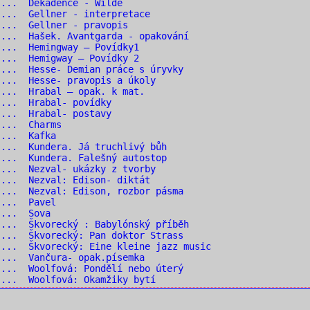
 ... Dekadence - Wilde
... Gellner - interpretace
... Gellner - pravopis
... Hašek. Avantgarda - opakování
... Hemingway – Povídky1
... Hemigway – Povídky 2
... Hesse- Demian práce s úryvky
... Hesse- pravopis a úkoly
... Hrabal – opak. k mat.
 ... Hrabal- povídky
 ... Hrabal- postavy
 ... Charms
 ... Kafka
... Kundera. Já truchlivý bůh
... Kundera. Falešný autostop
... Nezval- ukázky z tvorby
... Nezval: Edison- diktát
... Nezval: Edison, rozbor pásma
 ... Pavel
 ... Sova
... Škvorecký : Babylónský příběh
... Škvorecký: Pan doktor Strass
... Škvorecký: Eine kleine jazz music
... Vančura- opak.písemka
... Woolfová: Pondělí nebo úterý
... Woolfová: Okamžiky bytí