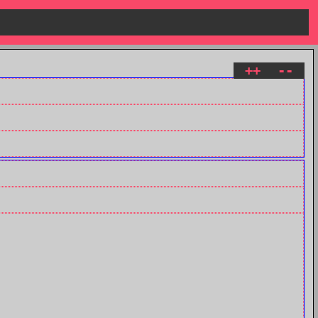
++
--