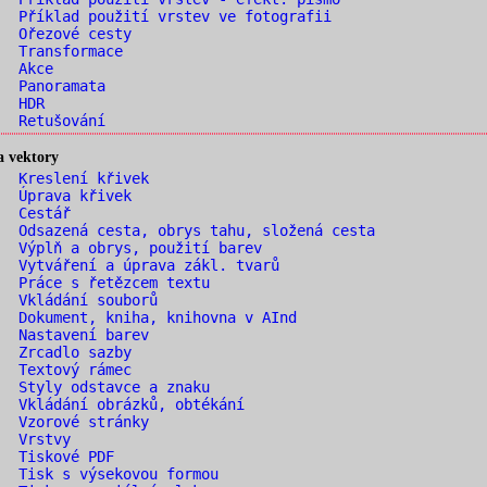
 Příklad použití vrstev ve fotografii
. Ořezové cesty
. Transformace
. Akce
. Panoramata
. HDR
. Retušování
a vektory
. Kreslení křivek
. Úprava křivek
. Cestář
 Odsazená cesta, obrys tahu, složená cesta
 Výplň a obrys, použití barev
 Vytváření a úprava zákl. tvarů
 Práce s řetězcem textu
. Vkládání souborů
 Dokument, kniha, knihovna v AInd
. Nastavení barev
. Zrcadlo sazby
. Textový rámec
 Styly odstavce a znaku
 Vkládání obrázků, obtékání
. Vzorové stránky
. Vrstvy
. Tiskové PDF
 Tisk s výsekovou formou