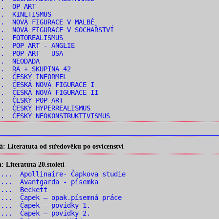
.. OP ART
.. KINETISMUS
. NOVÁ FIGURACE V MALBĚ
. NOVÁ FIGURACE V SOCHAŘSTVÍ
.. FOTOREALISMUS
.. POP ART - ANGLIE
.. POP ART - USA
.. NEODADA
.. RA + SKUPINA 42
.. ČESKÝ INFORMEL
. ČESKÁ NOVÁ FIGURACE I
. ČESKÁ NOVÁ FIGURACE II
.. ČESKÝ POP ART
. ČESKÝ HYPERREALISMUS
. ČESKÝ NEOKONSTRUKTIVISMUS
 Literatuta od středověku po osvícenství
Literatuta 20.století
... Apollinaire- Čapkova studie
... Avantgarda - písemka
 ... Beckett
... Čapek – opak.písemná práce
... Čapek – povídky 1.
... Čapek – povídky 2.