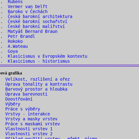
.. Rubens
.. Vermer van Delft
.. Baroko v Čechách
. Česká barokní architektura
. České barokní sochařství
. České barokní malířství
. Matyáš Bernard Braun
.. Petr Brandl
.. Rokoko
.. A.Wateau
.. Goya
. Klasicismus v Evropském kontextu
. Klasicismus - historismus
ová grafika
 Velikost, rozlišení a ořez
 Úprava tonality a kontrastu
 Barvový prostor a hloubka
. Úprava barevnosti
. Doostřování
. Výběry
. Práce s výběry
. Vrstvy - interakce
 Vrstvy a masky vrstev
 Práce s maskami vrstev
. Vlastnosti vrstev 1
. Vlastnosti vrstev 2
 Příklad použití vrstev - efekt. písmo