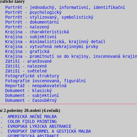
rafické žánry
 Portrét - jednoduchý, informativní, identifikační
 Portrét - psychologický
 Portrét - stylizovaný, symbolistický
 Portrét - dokumentární
. Portrét - nalezený
 Krajina - charakteristická
 Krajina - subjektivní
 Krajina - minimalistická, krajinný detail
 Krajina - vytvořená nekrajinnými prvky
. Krajina - grafická
 Krajina - promítnutí se do krajiny, inscenovaná kraji
. Zátiší - aranžované
. Zátiší - nalezené
. Zátiší - světelné
 Fotografické struktury
 Fotografie inscenovaná, figurální
 Reportáž - neopakovatelná
. Dokument - klasický
 Dokument - subjektivní
 Dokument - časosběrný
2.poloviny 20.století (4.ročník)
. AMERICKÁ AKČNÍ MALBA
. COLOR FIELD PAINTING
. EVROPSKÁ LYRICKÁ ABSTRAKCE
. EVROPSKÝ INFORMEL A GESTICKÁ MALBA
. GEOMETRICKÁ ABSTRAKCE