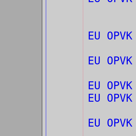
EU OPVK
EU OPV
EU OPVK
EU OPVK
EU OPVK