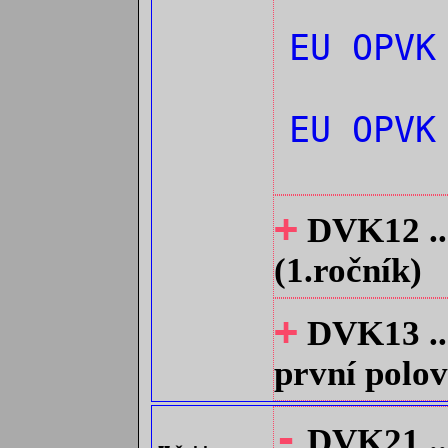
EU OPVK
EU OPVK
+
DVK12 ...
(1.ročník)
+
DVK13 ...
první polov
-
DVK21 ...