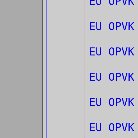
EU OPVK
EU OPV
EU OPVK
EU OPVK
EU OPVK
EU OPVK