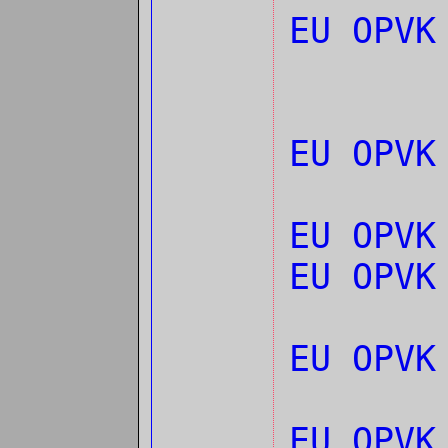
EU OPVK
EU OPV
EU OPVK
EU OPV
EU OPVK
EU OPVK