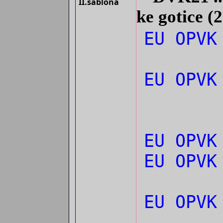
II.šablona
ke gotice (
EU OPV
EU OPV
EU OPVK
EU OPV
EU OPV