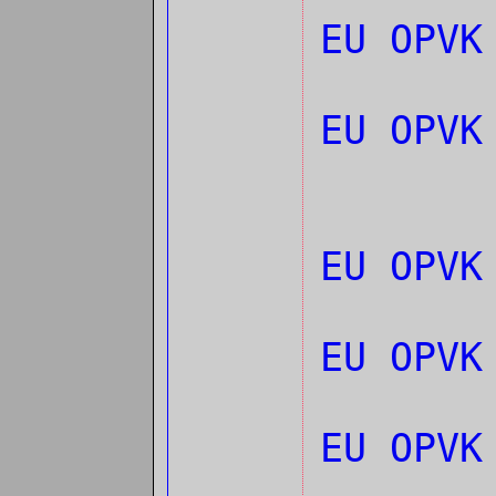
EU OPVK
EU OPVK
EU OPVK
EU OPVK
EU OPVK