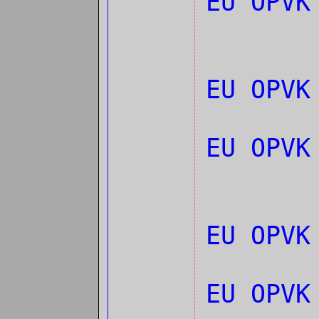
EU OPV
EU OPV
EU OPV
EU OPV
EU OPV