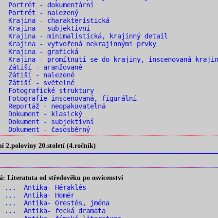
 Portrét - dokumentární
. Portrét - nalezený
 Krajina - charakteristická
 Krajina - subjektivní
 Krajina - minimalistická, krajinný detail
 Krajina - vytvořená nekrajinnými prvky
. Krajina - grafická
 Krajina - promítnutí se do krajiny, inscenovaná kraji
. Zátiší - aranžované
. Zátiší - nalezené
. Zátiší - světelné
 Fotografické struktury
 Fotografie inscenovaná, figurální
 Reportáž - neopakovatelná
. Dokument - klasický
 Dokument - subjektivní
 Dokument - časosběrný
2.poloviny 20.století (4.ročník)
 Literatuta od středověku po osvícenství
1 ... Antika- Héraklés
2 ... Antika- Homér
 ... Antika- Orestés, jména
 ... Antika- řecká dramata