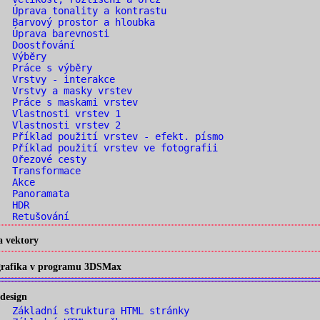
 Úprava tonality a kontrastu
 Barvový prostor a hloubka
. Úprava barevnosti
. Doostřování
. Výběry
. Práce s výběry
. Vrstvy - interakce
 Vrstvy a masky vrstev
 Práce s maskami vrstev
. Vlastnosti vrstev 1
. Vlastnosti vrstev 2
 Příklad použití vrstev - efekt. písmo
 Příklad použití vrstev ve fotografii
. Ořezové cesty
. Transformace
. Akce
. Panoramata
. HDR
. Retušování
a vektory
 grafika v programu 3DSMax
design
 Základní struktura HTML stránky