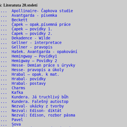
Literatuta 20.století
... Apollinaire- Čapkova studie
... Avantgarda - písemka
 ... Beckett
... Čapek – opak.písemná práce
... Čapek – povídky 1.
... Čapek – povídky 2.
 ... Dekadence - Wilde
... Gellner - interpretace
... Gellner - pravopis
... Hašek. Avantgarda - opakování
... Hemingway – Povídky1
... Hemigway – Povídky 2
... Hesse- Demian práce s úryvky
... Hesse- pravopis a úkoly
... Hrabal – opak. k mat.
 ... Hrabal- povídky
 ... Hrabal- postavy
 ... Charms
 ... Kafka
... Kundera. Já truchlivý bůh
... Kundera. Falešný autostop
... Nezval- ukázky z tvorby
... Nezval: Edison- diktát
... Nezval: Edison, rozbor pásma
 ... Pavel
 ... Sova