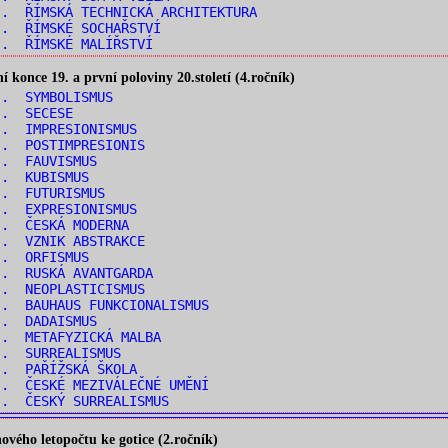
. ŘÍMSKÁ TECHNICKÁ ARCHITEKTURA
.. ŘÍMSKÉ SOCHAŘSTVÍ
.. ŘÍMSKÉ MALÍŘSTVÍ
konce 19. a první poloviny 20.století (4.ročník)
.. SYMBOLISMUS
.. SECESE
.. IMPRESIONISMUS
.. POSTIMPRESIONIS
.. FAUVISMUS
.. KUBISMUS
.. FUTURISMUS
.. EXPRESIONISMUS
.. ČESKÁ MODERNA
.. VZNIK ABSTRAKCE
.. ORFISMUS
.. RUSKÁ AVANTGARDA
.. NEOPLASTICISMUS
. BAUHAUS FUNKCIONALISMUS
.. DADAISMUS
.. METAFYZICKÁ MALBA
.. SURREALISMUS
.. PAŘÍŽSKÁ ŠKOLA
. ČESKÉ MEZIVÁLEČNÉ UMĚNÍ
.. ČESKÝ SURREALISMUS
vého letopočtu ke gotice (2.ročník)