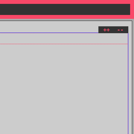
++
--