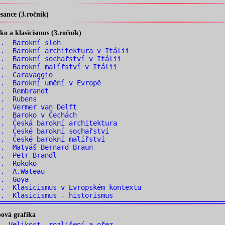
ance (3.ročník)
o a klasicismus (3.ročník)
.. Barokní sloh
. Barokní architektura v Itálii
. Barokní sochařství v Itálii
. Barokní malířství v Itálii
.. Caravaggio
. Barokní umění v Evropě
.. Rembrandt
.. Rubens
.. Vermer van Delft
.. Baroko v Čechách
. Česká barokní architektura
. České barokní sochařství
. České barokní malířství
. Matyáš Bernard Braun
.. Petr Brandl
.. Rokoko
.. A.Wateau
.. Goya
. Klasicismus v Evropském kontextu
. Klasicismus - historismus
ová grafika
 Velikost, rozlišení a ořez