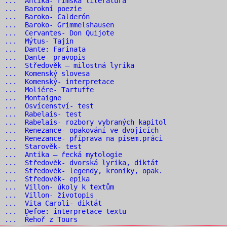
 ... Antika- římská literatura
6 ... Barokní poezie
7 ... Baroko- Calderón
 ... Baroko- Grimmelshausen
 ... Cervantes- Don Quijote
0 ... Mýtus- Tajin
1 ... Dante: Farinata
2 ... Dante- pravopis
 ... Středověk – milostná lyrika
4 ... Komenský slovesa
 ... Komenský- interpretace
 ... Moliére- Tartuffe
7 ... Montaigne
 ... Osvícenství- test
9 ... Rabelais- test
 ... Rabelais- rozbory vybraných kapitol
 ... Renezance- opakování ve dvojicích
 ... Renezance- příprava na písem.práci
3 ... Starověk- test
 ... Antika – řecká mytologie
 ... Středověk- dvorská lyrika, diktát
 ... Středověk- legendy, kroniky, opak.
7 ... Středověk- epika
 ... Villon- úkoly k textům
 ... Villon- životopis
 ... Vita Caroli- diktát
 ... Defoe: interpretace textu
2 ... Řehoř z Tours