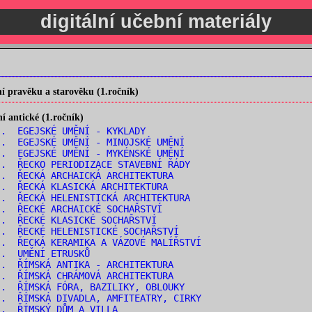
digitální učební materiály
 pravěku a starověku (1.ročník)
 antické (1.ročník)
. EGEJSKÉ UMĚNÍ - KYKLADY
. EGEJSKÉ UMĚNÍ - MINOJSKÉ UMĚNÍ
. EGEJSKÉ UMĚNÍ - MYKÉNSKÉ UMĚNÍ
. ŘECKO PERIODIZACE STAVEBNÍ ŘÁDY
. ŘECKÁ ARCHAICKÁ ARCHITEKTURA
. ŘECKÁ KLASICKÁ ARCHITEKTURA
. ŘECKÁ HELENISTICKÁ ARCHITEKTURA
. ŘECKÉ ARCHAICKÉ SOCHAŘSTVÍ
. ŘECKÉ KLASICKÉ SOCHAŘSTVÍ
. ŘECKÉ HELENISTICKÉ SOCHAŘSTVÍ
. ŘECKÁ KERAMIKA A VÁZOVÉ MALÍŘSTVÍ
.. UMĚNÍ ETRUSKŮ
. ŘÍMSKÁ ANTIKA - ARCHITEKTURA
. ŘÍMSKÁ CHRÁMOVÁ ARCHITEKTURA
. ŘÍMSKÁ FÓRA, BAZILIKY, OBLOUKY
. ŘÍMSKÁ DIVADLA, AMFITEATRY, CIRKY
.. ŘÍMSKÝ DŮM A VILLA