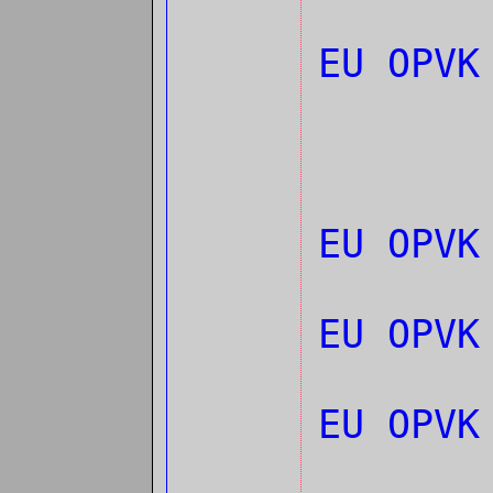
EU OPV
EU OPVK
EU OPVK
EU OPVK