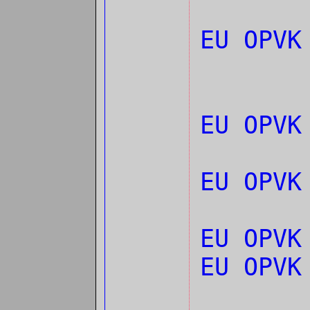
EU OPVK
EU OPVK
EU OPV
EU OPVK
EU OPV