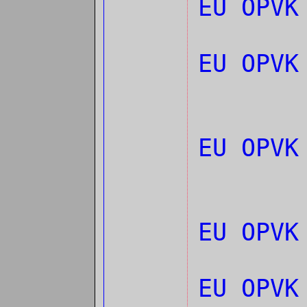
EU OPVK
EU OPVK
EU OPVK
EU OPVK
EU OPVK