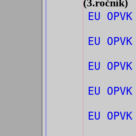
(3.ročník)
EU OPVK
EU OPVK
EU OPVK
EU OPVK
EU OPV