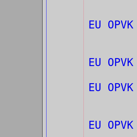
EU OPVK
EU OPVK
EU OPVK
EU OPVK