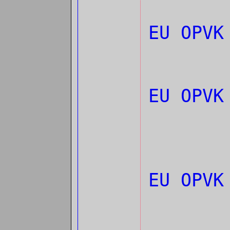
EU OPVK
EU OPV
EU OPV