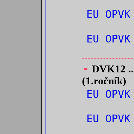
EU OPVK
EU OPVK
-
DVK12 ...
(1.ročník)
EU OPVK
EU OPVK