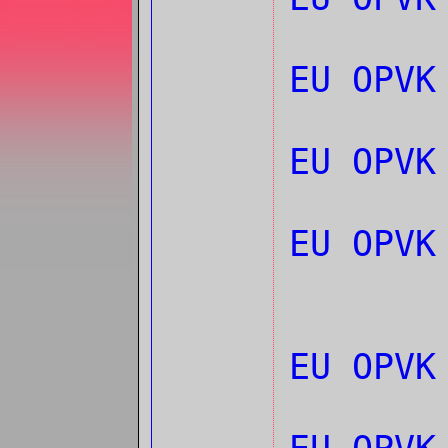
EU OPVK
EU OPVK
EU OPV
EU OPVK