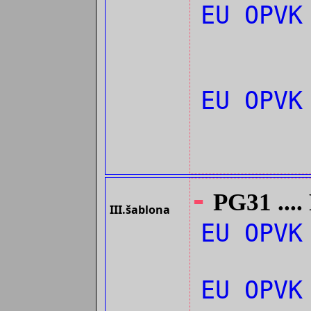
EU OPV
EU OPV
-
PG31 ....
III.šablona
EU OPVK
EU OPVK