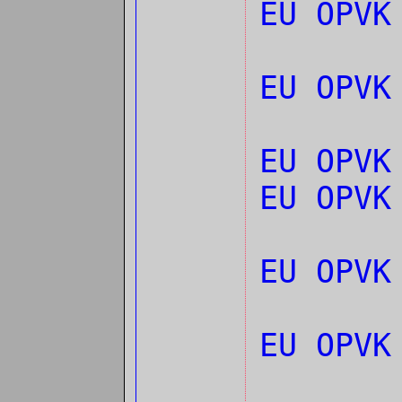
EU OPVK
EU OPV
EU OPVK
EU OPVK
EU OPVK
EU OPVK