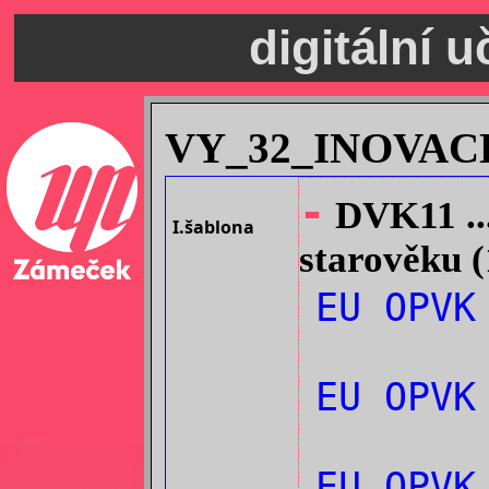
digitální 
VY_32_INOVAC
-
DVK11 ...
I.šablona
starověku (
EU OPVK
EU OPV
EU OPV