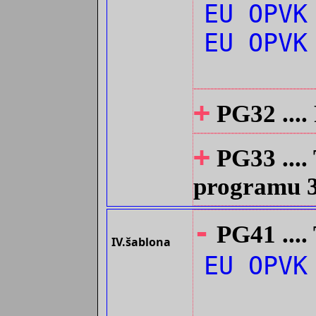
EU OPV
EU OPV
+
PG32 ....
+
PG33 ....
programu
-
PG41 ....
IV.šablona
EU OPVK