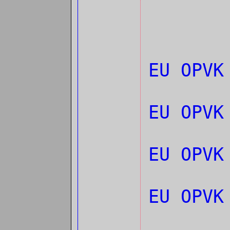
EU OPVK
EU OPVK
EU OPVK
EU OPV