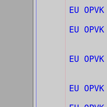
EU OPV
EU OPV
EU OPV
EU OPV