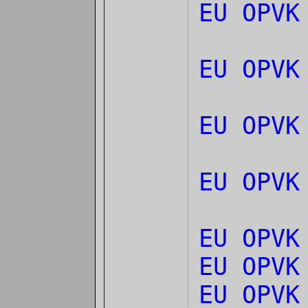
EU OPVK
EU OPVK
EU OPVK
EU OPVK
EU OPVK
EU OPVK
EU OPVK