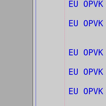
EU OPVK
EU OPVK
EU OPVK
EU OPVK
EU OPV