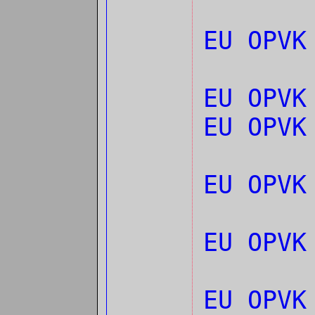
EU OPVK
EU OPVK
EU OPVK
EU OPV
EU OPVK
EU OPV