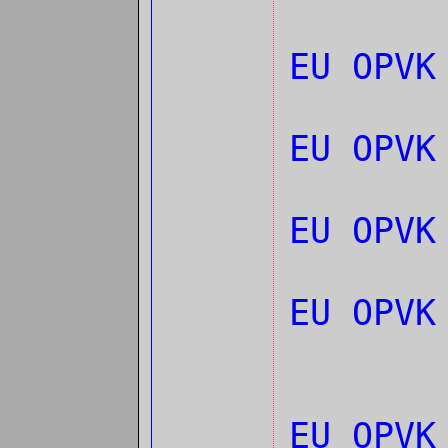
EU OPVK
EU OPV
EU OPV
EU OPVK
EU OPVK