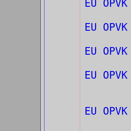
EU OPV
EU OPV
EU OPV
EU OPV
EU OPVK