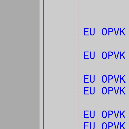
EU OPVK
EU OPV
EU OPVK
EU OPV
EU OPV
EU OPV