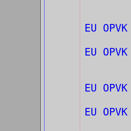
EU OPVK
EU OPVK
EU OPV
EU OPVK