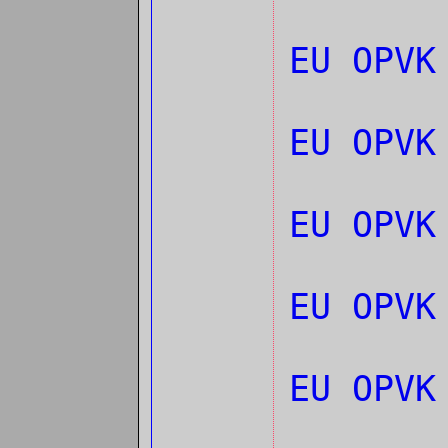
EU OPV
EU OPV
EU OPVK
EU OPVK
EU OPVK