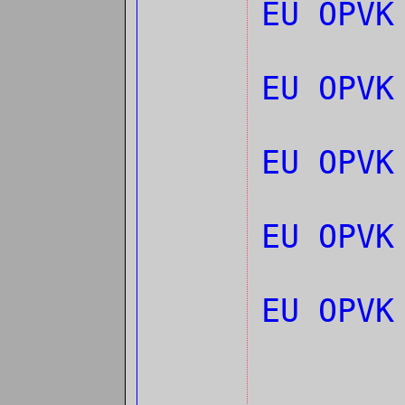
EU OPVK
EU OPVK
EU OPVK
EU OPVK
EU OPVK