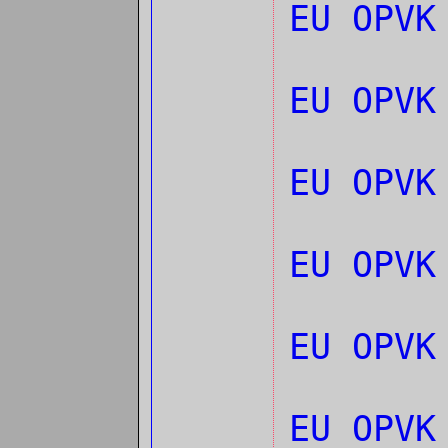
EU OPVK
EU OPVK
EU OPVK
EU OPVK
EU OPVK
EU OPVK