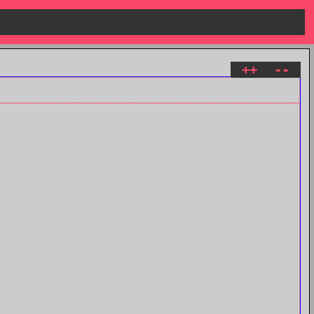
++
--