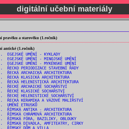
digitální učební materiály
 pravěku a starověku (1.ročník)
 antické (1.ročník)
. EGEJSKÉ UMĚNÍ - KYKLADY
. EGEJSKÉ UMĚNÍ - MINOJSKÉ UMĚNÍ
. EGEJSKÉ UMĚNÍ - MYKÉNSKÉ UMĚNÍ
. ŘECKO PERIODIZACE STAVEBNÍ ŘÁDY
. ŘECKÁ ARCHAICKÁ ARCHITEKTURA
. ŘECKÁ KLASICKÁ ARCHITEKTURA
. ŘECKÁ HELENISTICKÁ ARCHITEKTURA
. ŘECKÉ ARCHAICKÉ SOCHAŘSTVÍ
. ŘECKÉ KLASICKÉ SOCHAŘSTVÍ
. ŘECKÉ HELENISTICKÉ SOCHAŘSTVÍ
. ŘECKÁ KERAMIKA A VÁZOVÉ MALÍŘSTVÍ
.. UMĚNÍ ETRUSKŮ
. ŘÍMSKÁ ANTIKA - ARCHITEKTURA
. ŘÍMSKÁ CHRÁMOVÁ ARCHITEKTURA
. ŘÍMSKÁ FÓRA, BAZILIKY, OBLOUKY
. ŘÍMSKÁ DIVADLA, AMFITEATRY, CIRKY
.. ŘÍMSKÝ DŮM A VILLA