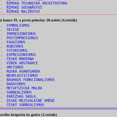
. ŘÍMSKÁ TECHNICKÁ ARCHITEKTURA
.. ŘÍMSKÉ SOCHAŘSTVÍ
.. ŘÍMSKÉ MALÍŘSTVÍ
konce 19. a první poloviny 20.století (4.ročník)
.. SYMBOLISMUS
.. SECESE
.. IMPRESIONISMUS
.. POSTIMPRESIONIS
.. FAUVISMUS
.. KUBISMUS
.. FUTURISMUS
.. EXPRESIONISMUS
.. ČESKÁ MODERNA
.. VZNIK ABSTRAKCE
.. ORFISMUS
.. RUSKÁ AVANTGARDA
.. NEOPLASTICISMUS
. BAUHAUS FUNKCIONALISMUS
.. DADAISMUS
.. METAFYZICKÁ MALBA
.. SURREALISMUS
.. PAŘÍŽSKÁ ŠKOLA
. ČESKÉ MEZIVÁLEČNÉ UMĚNÍ
.. ČESKÝ SURREALISMUS
vého letopočtu ke gotice (2.ročník)