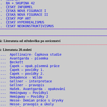
.. RA + SKUPINA 42
.. ČESKÝ INFORMEL
. ČESKÁ NOVÁ FIGURACE I
. ČESKÁ NOVÁ FIGURACE II
.. ČESKÝ POP ART
. ČESKÝ HYPERREALISMUS
. ČESKÝ NEOKONSTRUKTIVISMUS
 Literatuta od středověku po osvícenství
Literatuta 20.století
... Apollinaire- Čapkova studie
... Avantgarda - písemka
 ... Beckett
... Čapek – opak.písemná práce
... Čapek – povídky 1.
... Čapek – povídky 2.
 ... Dekadence - Wilde
... Gellner - interpretace
... Gellner - pravopis
... Hašek. Avantgarda - opakování
... Hemingway – Povídky1
... Hemigway – Povídky 2
... Hesse- Demian práce s úryvky
... Hesse- pravopis a úkoly