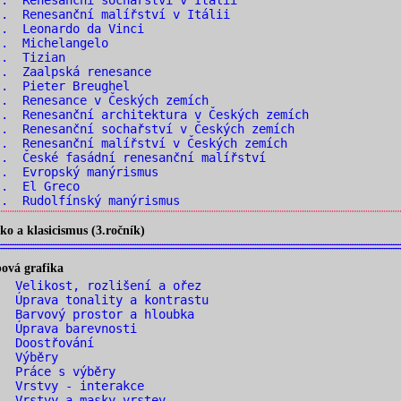
. Renesanční sochařství v Itálii
. Renesanční malířství v Itálii
.. Leonardo da Vinci
.. Michelangelo
.. Tizian
.. Zaalpská renesance
.. Pieter Breughel
. Renesance v Českých zemích
. Renesanční architektura v Českých zemích
. Renesanční sochařství v Českých zemích
. Renesanční malířství v Českých zemích
. České fasádní renesanční malířství
.. Evropský manýrismus
.. El Greco
. Rudolfínský manýrismus
o a klasicismus (3.ročník)
ová grafika
 Velikost, rozlišení a ořez
 Úprava tonality a kontrastu
 Barvový prostor a hloubka
. Úprava barevnosti
. Doostřování
. Výběry
. Práce s výběry
. Vrstvy - interakce
 Vrstvy a masky vrstev