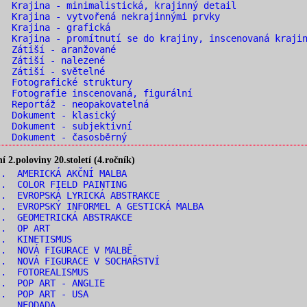
 Krajina - minimalistická, krajinný detail
 Krajina - vytvořená nekrajinnými prvky
. Krajina - grafická
 Krajina - promítnutí se do krajiny, inscenovaná kraji
. Zátiší - aranžované
. Zátiší - nalezené
. Zátiší - světelné
 Fotografické struktury
 Fotografie inscenovaná, figurální
 Reportáž - neopakovatelná
. Dokument - klasický
 Dokument - subjektivní
 Dokument - časosběrný
2.poloviny 20.století (4.ročník)
. AMERICKÁ AKČNÍ MALBA
. COLOR FIELD PAINTING
. EVROPSKÁ LYRICKÁ ABSTRAKCE
. EVROPSKÝ INFORMEL A GESTICKÁ MALBA
. GEOMETRICKÁ ABSTRAKCE
.. OP ART
.. KINETISMUS
. NOVÁ FIGURACE V MALBĚ
. NOVÁ FIGURACE V SOCHAŘSTVÍ
.. FOTOREALISMUS
.. POP ART - ANGLIE
.. POP ART - USA
.. NEODADA