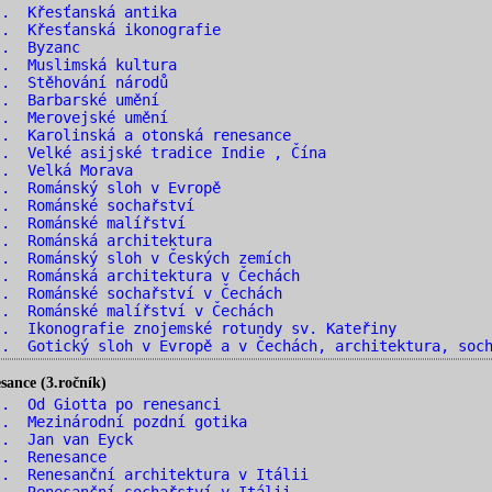
.. Křesťanská antika
. Křesťanská ikonografie
.. Byzanc
.. Muslimská kultura
.. Stěhování národů
.. Barbarské umění
.. Merovejské umění
. Karolinská a otonská renesance
. Velké asijské tradice Indie , Čína
.. Velká Morava
. Románský sloh v Evropě
.. Románské sochařství
.. Románské malířství
. Románská architektura
. Románský sloh v Českých zemích
. Románská architektura v Čechách
. Románské sochařství v Čechách
. Románské malířství v Čechách
. Ikonografie znojemské rotundy sv. Kateřiny
. Gotický sloh v Evropě a v Čechách, architektura, soch
ance (3.ročník)
. Od Giotta po renesanci
. Mezinárodní pozdní gotika
.. Jan van Eyck
.. Renesance
. Renesanční architektura v Itálii