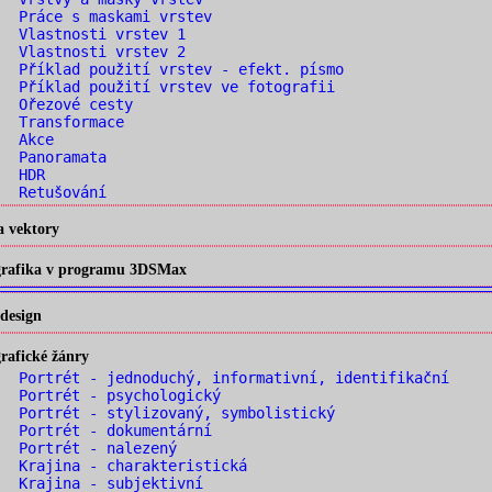
 Práce s maskami vrstev
. Vlastnosti vrstev 1
. Vlastnosti vrstev 2
 Příklad použití vrstev - efekt. písmo
 Příklad použití vrstev ve fotografii
. Ořezové cesty
. Transformace
. Akce
. Panoramata
. HDR
. Retušování
a vektory
 grafika v programu 3DSMax
design
rafické žánry
 Portrét - jednoduchý, informativní, identifikační
 Portrét - psychologický
 Portrét - stylizovaný, symbolistický
 Portrét - dokumentární
. Portrét - nalezený
 Krajina - charakteristická
 Krajina - subjektivní