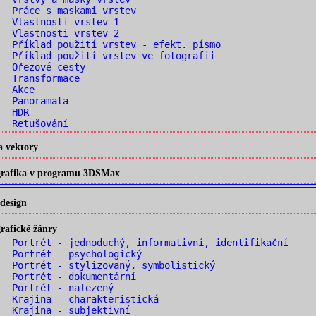
 Práce s maskami vrstev
. Vlastnosti vrstev 1
. Vlastnosti vrstev 2
 Příklad použití vrstev - efekt. písmo
 Příklad použití vrstev ve fotografii
. Ořezové cesty
. Transformace
. Akce
. Panoramata
. HDR
. Retušování
a vektory
 grafika v programu 3DSMax
design
rafické žánry
 Portrét - jednoduchý, informativní, identifikační
 Portrét - psychologický
 Portrét - stylizovaný, symbolistický
 Portrét - dokumentární
. Portrét - nalezený
 Krajina - charakteristická
 Krajina - subjektivní