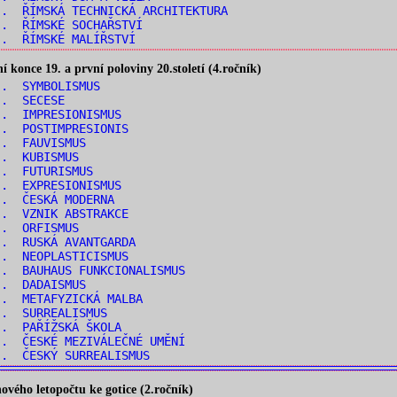
. ŘÍMSKÁ TECHNICKÁ ARCHITEKTURA
.. ŘÍMSKÉ SOCHAŘSTVÍ
.. ŘÍMSKÉ MALÍŘSTVÍ
konce 19. a první poloviny 20.století (4.ročník)
.. SYMBOLISMUS
.. SECESE
.. IMPRESIONISMUS
.. POSTIMPRESIONIS
.. FAUVISMUS
.. KUBISMUS
.. FUTURISMUS
.. EXPRESIONISMUS
.. ČESKÁ MODERNA
.. VZNIK ABSTRAKCE
.. ORFISMUS
.. RUSKÁ AVANTGARDA
.. NEOPLASTICISMUS
. BAUHAUS FUNKCIONALISMUS
.. DADAISMUS
.. METAFYZICKÁ MALBA
.. SURREALISMUS
.. PAŘÍŽSKÁ ŠKOLA
. ČESKÉ MEZIVÁLEČNÉ UMĚNÍ
.. ČESKÝ SURREALISMUS
vého letopočtu ke gotice (2.ročník)