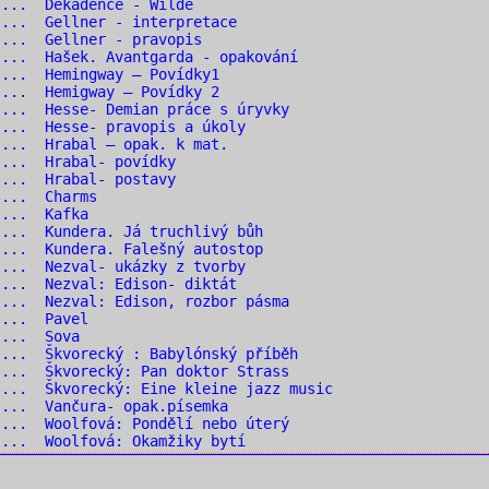
 ... Dekadence - Wilde
... Gellner - interpretace
... Gellner - pravopis
... Hašek. Avantgarda - opakování
... Hemingway – Povídky1
... Hemigway – Povídky 2
... Hesse- Demian práce s úryvky
... Hesse- pravopis a úkoly
... Hrabal – opak. k mat.
 ... Hrabal- povídky
 ... Hrabal- postavy
 ... Charms
 ... Kafka
... Kundera. Já truchlivý bůh
... Kundera. Falešný autostop
... Nezval- ukázky z tvorby
... Nezval: Edison- diktát
... Nezval: Edison, rozbor pásma
 ... Pavel
 ... Sova
... Škvorecký : Babylónský příběh
... Škvorecký: Pan doktor Strass
... Škvorecký: Eine kleine jazz music
... Vančura- opak.písemka
... Woolfová: Pondělí nebo úterý
... Woolfová: Okamžiky bytí