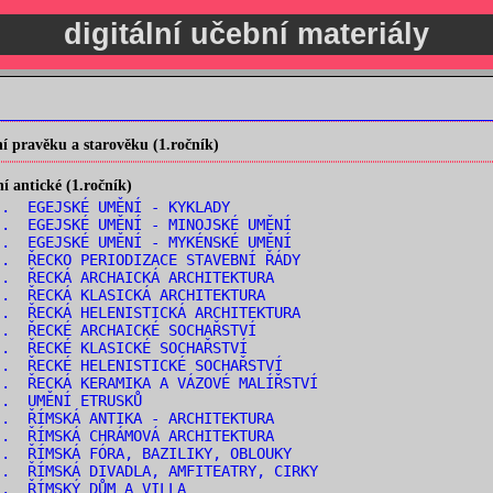
digitální učební materiály
 pravěku a starověku (1.ročník)
 antické (1.ročník)
. EGEJSKÉ UMĚNÍ - KYKLADY
. EGEJSKÉ UMĚNÍ - MINOJSKÉ UMĚNÍ
. EGEJSKÉ UMĚNÍ - MYKÉNSKÉ UMĚNÍ
. ŘECKO PERIODIZACE STAVEBNÍ ŘÁDY
. ŘECKÁ ARCHAICKÁ ARCHITEKTURA
. ŘECKÁ KLASICKÁ ARCHITEKTURA
. ŘECKÁ HELENISTICKÁ ARCHITEKTURA
. ŘECKÉ ARCHAICKÉ SOCHAŘSTVÍ
. ŘECKÉ KLASICKÉ SOCHAŘSTVÍ
. ŘECKÉ HELENISTICKÉ SOCHAŘSTVÍ
. ŘECKÁ KERAMIKA A VÁZOVÉ MALÍŘSTVÍ
.. UMĚNÍ ETRUSKŮ
. ŘÍMSKÁ ANTIKA - ARCHITEKTURA
. ŘÍMSKÁ CHRÁMOVÁ ARCHITEKTURA
. ŘÍMSKÁ FÓRA, BAZILIKY, OBLOUKY
. ŘÍMSKÁ DIVADLA, AMFITEATRY, CIRKY
.. ŘÍMSKÝ DŮM A VILLA