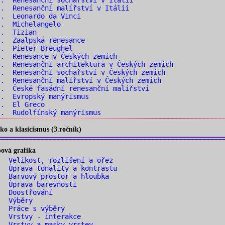
. Renesanční sochařství v Itálii
. Renesanční malířství v Itálii
.. Leonardo da Vinci
.. Michelangelo
.. Tizian
.. Zaalpská renesance
.. Pieter Breughel
. Renesance v Českých zemích
. Renesanční architektura v Českých zemích
. Renesanční sochařství v Českých zemích
. Renesanční malířství v Českých zemích
. České fasádní renesanční malířství
.. Evropský manýrismus
.. El Greco
. Rudolfínský manýrismus
o a klasicismus (3.ročník)
ová grafika
 Velikost, rozlišení a ořez
 Úprava tonality a kontrastu
 Barvový prostor a hloubka
. Úprava barevnosti
. Doostřování
. Výběry
. Práce s výběry
. Vrstvy - interakce
 Vrstvy a masky vrstev