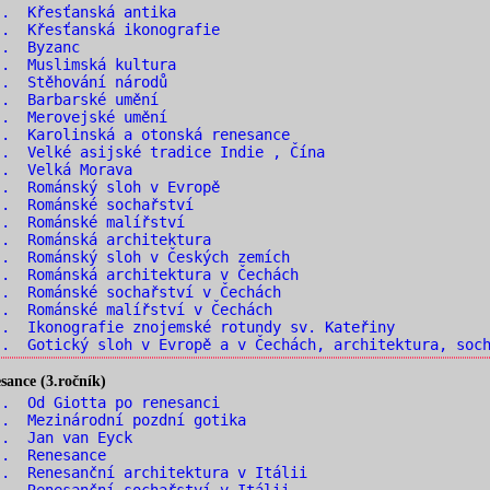
.. Křesťanská antika
. Křesťanská ikonografie
.. Byzanc
.. Muslimská kultura
.. Stěhování národů
.. Barbarské umění
.. Merovejské umění
. Karolinská a otonská renesance
. Velké asijské tradice Indie , Čína
.. Velká Morava
. Románský sloh v Evropě
.. Románské sochařství
.. Románské malířství
. Románská architektura
. Románský sloh v Českých zemích
. Románská architektura v Čechách
. Románské sochařství v Čechách
. Románské malířství v Čechách
. Ikonografie znojemské rotundy sv. Kateřiny
. Gotický sloh v Evropě a v Čechách, architektura, soch
ance (3.ročník)
. Od Giotta po renesanci
. Mezinárodní pozdní gotika
.. Jan van Eyck
.. Renesance
. Renesanční architektura v Itálii