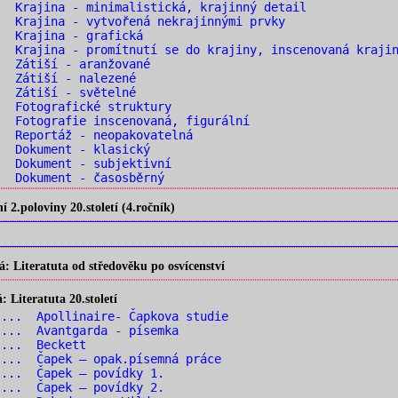
 Krajina - minimalistická, krajinný detail
 Krajina - vytvořená nekrajinnými prvky
. Krajina - grafická
 Krajina - promítnutí se do krajiny, inscenovaná kraji
. Zátiší - aranžované
. Zátiší - nalezené
. Zátiší - světelné
 Fotografické struktury
 Fotografie inscenovaná, figurální
 Reportáž - neopakovatelná
. Dokument - klasický
 Dokument - subjektivní
 Dokument - časosběrný
2.poloviny 20.století (4.ročník)
 Literatuta od středověku po osvícenství
Literatuta 20.století
... Apollinaire- Čapkova studie
... Avantgarda - písemka
 ... Beckett
... Čapek – opak.písemná práce
... Čapek – povídky 1.
... Čapek – povídky 2.