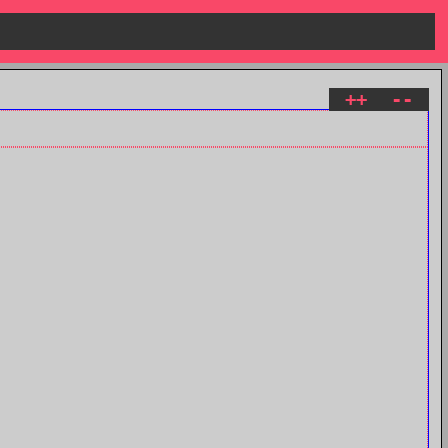
++
--