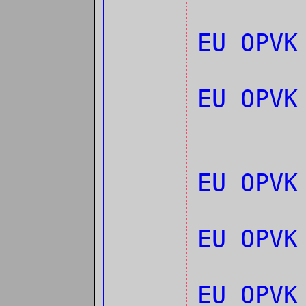
EU OPVK
EU OPVK
EU OPVK
EU OPVK
EU OPVK