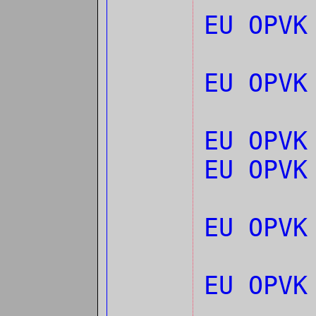
EU OPVK
EU OPV
EU OPVK
EU OPVK
EU OPVK
EU OPV