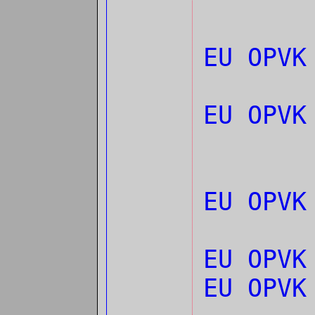
EU OPVK
EU OPVK
EU OPVK
EU OPVK
EU OPVK