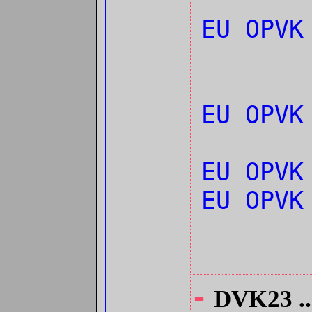
EU OPVK
EU OPVK
EU OPVK
EU OPV
-
DVK23 ...