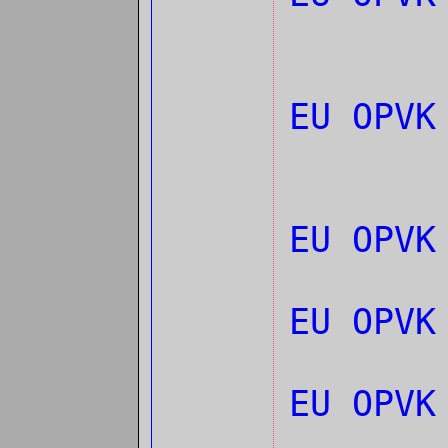
EU OPVK
EU OPVK
EU OPVK
EU OPVK