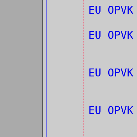
EU OPV
EU OPV
EU OPV
EU OPV