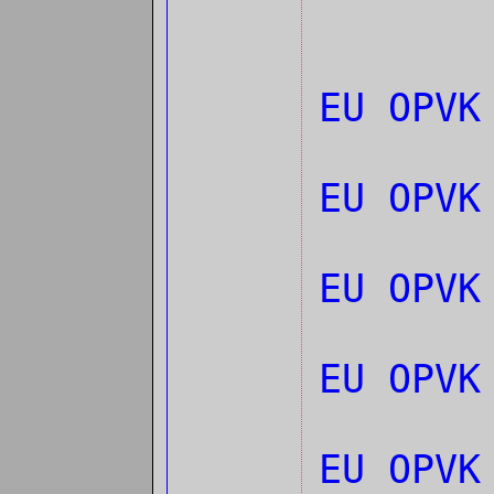
EU OPVK
EU OPVK
EU OPVK
EU OPVK
EU OPVK