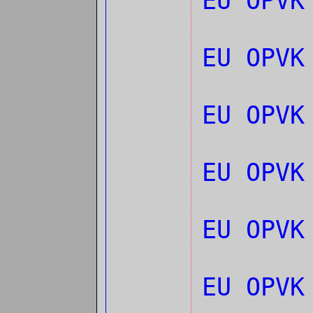
EU OPVK
EU OPVK
EU OPVK
EU OPVK
EU OPV
EU OPVK