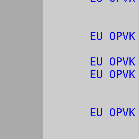
EU OPVK
EU OPVK
EU OPVK
EU OPVK