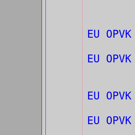
EU OPVK
EU OPVK
EU OPV
EU OPVK