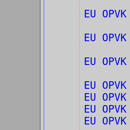
EU OPVK
EU OPVK
EU OPVK
EU OPVK
EU OPVK
EU OPVK
EU OPV