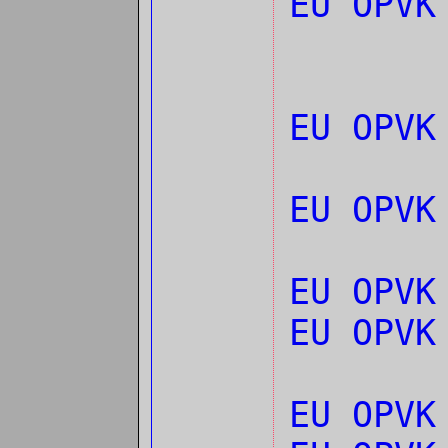
EU OPVK
EU OPVK
EU OPV
EU OPVK
EU OPV
EU OPV