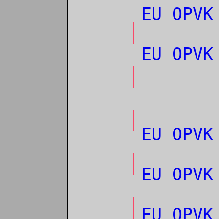
EU OPVK
EU OPVK
EU OPVK
EU OPVK
EU OPVK