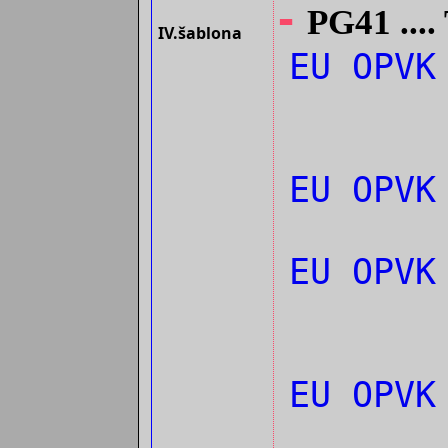
-
PG41 ....
IV.šablona
EU OPVK
EU OPVK
EU OPVK
EU OPVK