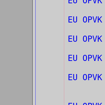
EU OPVK
EU OPVK
EU OPV
EU OPV
EU OPVK