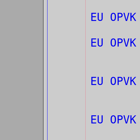
EU OPV
EU OPVK
EU OPVK
EU OPV