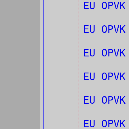
EU OPVK
EU OPVK
EU OPVK
EU OPVK
EU OPV
EU OPVK